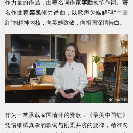
作力量的作品，由著名词作家
李勤
执笔作词、著
名作曲家
栾凯
倾力谱曲，以歌声为媒解码“中国
红”的精神内核，向英雄致敬，向祖国深情告白。
作为一首承载家国情怀的赞歌，《最美中国红》
凭借细腻真挚的歌词与刚柔并济的旋律，精准勾