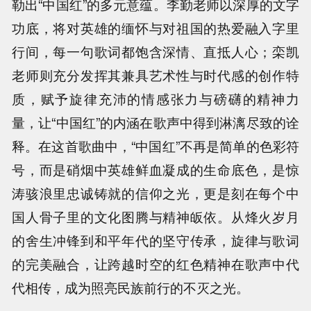
勒出“中国红”的多元意蕴。李勤老师以深厚的文字
功底，将对英雄的缅怀与对祖国的热爱融入字里
行间，每一句歌词都饱含深情、直抵人心；栾凯
老师则充分发挥其兼具艺术性与时代感的创作特
质，赋予旋律充沛的情感张力与磅礴的精神力
量，让“中国红”的内涵在歌声中得到淋漓尽致的诠
释。在这首歌曲中，“中国红”不再是简单的色彩符
号，而是硝烟中英雄鲜血凝成的生命底色，是惊
涛骇浪里忠诚铸就的信仰之光，更是刻在每个中
国人骨子里的文化图腾与精神皈依。从烽火岁月
的舍生冲锋到和平年代的坚守传承，旋律与歌词
的完美融合，让跨越时空的红色精神在歌声中代
代相传，成为照亮民族前行的不灭之光。