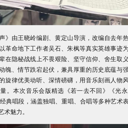
声》由王晓岭编剧、黄定山导演，改编自去年
以革命地下工作者吴石、朱枫等真实英雄事迹
辈在隐秘战线上不畏艰险、坚守信仰、舍生取
动魄、情节跌宕起伏，兼具厚重的历史底蕴与
的旋律优美动听、深情磅礴，用音乐刻画人物
力量。本次音乐会版精选《若一去不回》《光永
段经典唱段，涵盖独唱、重唱、合唱等多种艺术
艺术魅力。