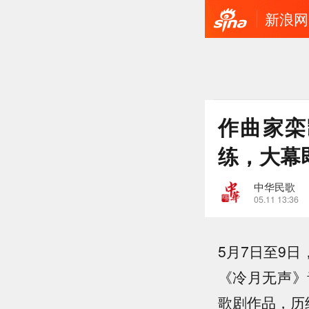
新浪网
作曲家栾
练，大幕
中华民歌
05.11 13:36
5月7日至9
《冷月无声》
歌剧作品，历