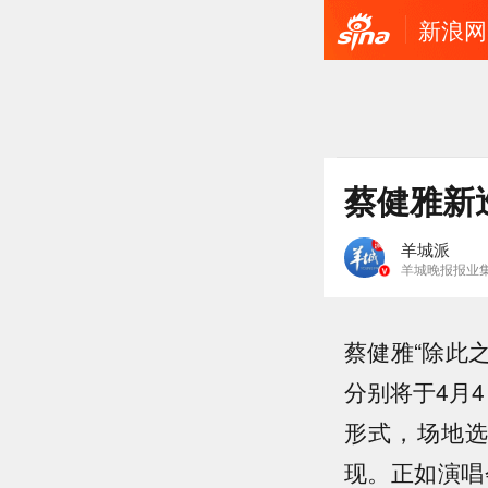
新浪网
蔡健雅新
羊城派
羊城晚报报业集
蔡健雅“除此之
分别将于4月
形式，场地
现。正如演唱会