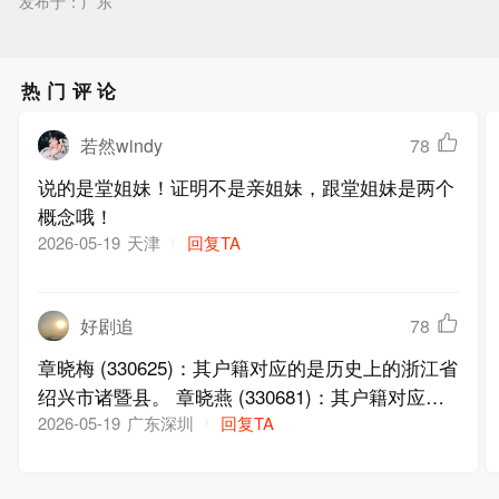
发布于：广东
热门评论
若然windy
78
说的是堂姐妹！证明不是亲姐妹，跟堂姐妹是两个
概念哦！
天津
回复TA
2026-05-19
好剧追
78
章晓梅 (330625)：其户籍对应的是历史上的浙江省
绍兴市诸暨县。 章晓燕 (330681)：其户籍对应的
是浙江省绍兴市诸暨县。 俩人出生地都一样 ，这
广东深圳
回复TA
2026-05-19
也太巧了吧