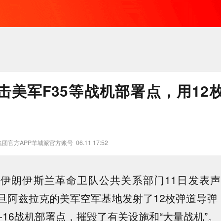
击美军F35等战机部署点，用12
团官方APP羊城派官方账号
06.11 17:52
伊朗伊斯兰革命卫队公共关系部门11日发表
旦阿兹拉克的美军空军基地发射了12枚弹道导弹
5、F-16战机部署点，摧毁了有关设施和“大量战机”。