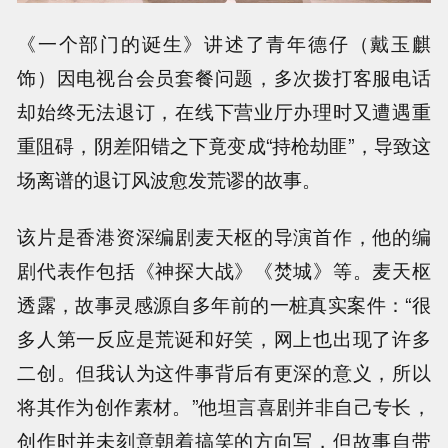
《一个部门的诞生》讲述了青年德仔（戴玉麒
饰）因电视台会员套餐问题，多次拨打客服电话
却始终无法退订，在线下营业厅办理时又遭遇重
重阻碍，阴差阳错之下竟变成“持枪劫匪”，导致这
场离谱的退订风波愈发荒谬的故事。
该片是香港资深编剧麦天枢的导演首作，他的编
剧代表作包括《神探大战》《焚城》等。麦天枢
透露，故事灵感源自多年前的一桩真实案件：“很
多人第一反应是荒诞和好笑，网上也出现了许多
二创。但我认为这件事背后有更深的意义，所以
将其作为创作素材。”他坦言喜剧并非自己专长，
创作时并未刻意朝着搞笑的方向写，但故事自带