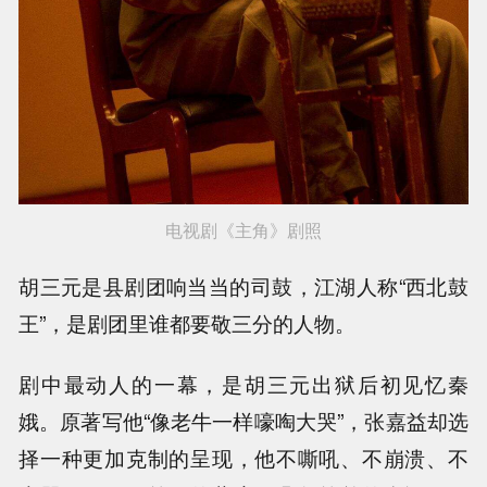
电视剧《主角》剧照
胡三元是县剧团响当当的司鼓，江湖人称“西北鼓
王”，是剧团里谁都要敬三分的人物。
剧中最动人的一幕，是胡三元出狱后初见忆秦
娥。原著写他“像老牛一样嚎啕大哭”，张嘉益却选
择一种更加克制的呈现，他不嘶吼、不崩溃、不