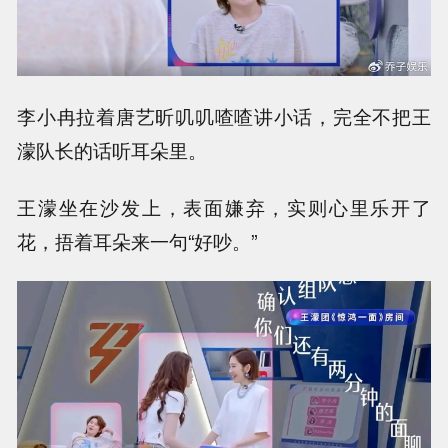
李小冉拉着唐艺昕叽叽喳喳讲小话，完全不把王
濛队长的话听耳朵里。
王濛坐在沙发上，表面嫌弃，实则心里乐开了
花，捂着耳朵来一句“好吵。”