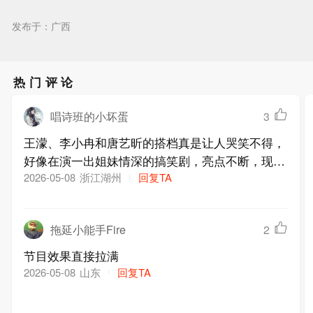
发布于：广西
热门评论
唱诗班的小坏蛋
3
王濛、李小冉和唐艺昕的搭档真是让人哭笑不得，
好像在演一出姐妹情深的搞笑剧，亮点不断，现场
氛围一下子热闹起来
浙江湖州
回复TA
2026-05-08
拖延小能手Fire
2
节目效果直接拉满
山东
回复TA
2026-05-08