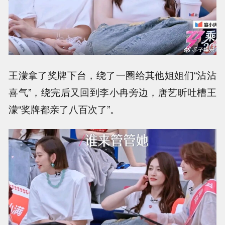
王濛拿了奖牌下台，绕了一圈给其他姐姐们“沾沾
喜气”，绕完后又回到李小冉旁边，唐艺昕吐槽王
濛“奖牌都亲了八百次了”。