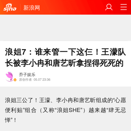
新浪网
浪姐7：谁来管一下这仨！王濛队
长被李小冉和唐艺昕拿捏得死死的
乔子娱乐
原创作者
05.07 23:36
浪姐三公了！王濛、李小冉和唐艺昕组成的“心愿
便利贴”组合（又称“浪姐SHE”）越来越“肆无忌
惮”！