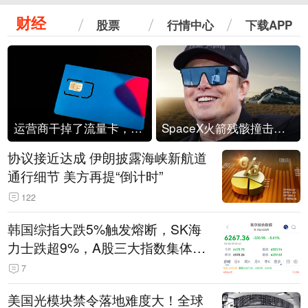
财经
股票
行情中心
下载APP
运营商干掉了流量卡，他们真的玩不起了
SpaceX火箭残骸撞击月球
协议接近达成 伊朗披露海峡新航道
通行细节 美方再提“倒计时”
122
韩国综指大跌5%触发熔断，SK海
力士跌超9%，A股三大指数集体低
开
7
美国光模块禁令落地难度大！全球