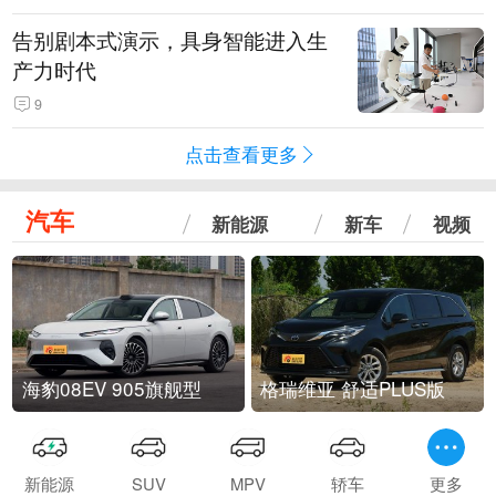
告别剧本式演示，具身智能进入生
产力时代
9
点击查看更多
汽车
新能源
新车
视频
海豹08EV 905旗舰型
格瑞维亚 舒适PLUS版
新能源
SUV
MPV
轿车
更多