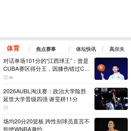
体育
焦点赛事
体坛快讯
高尔夫
对话单场101分的“江西球王”：曾是
CUBA赛区得分王，因膝伤错过CB
A选秀
26
2026AUBL淘汰赛：政治大学险胜
延世大学晋级四强 谢旻耕11分
场均20分20篮板 跨性别球员直言不
拒绝WNBA邀约