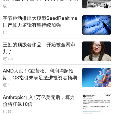
14.3万辆
字节跳动推出大模型SeedRealtime
国产算力逻辑有望持续加强
王虹的顶级奢侈品，开始被全网审
判了
489
AMD大跌！Q2营收、利润均超预
期，Q3指引未满足激进投资者预期
1
Anthropic年入1万亿美元后，算力
价格狂飙10倍
56