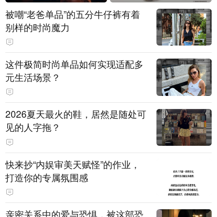
被嘲“老爸单品”的五分牛仔裤有着
别样的时尚魔力
这件极简时尚单品如何实现适配多
元生活场景？
2026夏天最火的鞋，居然是随处可
见的人字拖？
快来抄“内娱审美天赋怪”的作业，
打造你的专属氛围感
亲密关系中的爱与恐惧，被这部恐