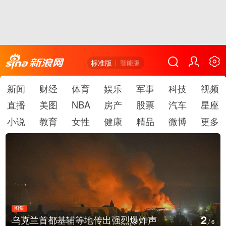
标准版
智能版
新闻
财经
体育
娱乐
军事
科技
视频
直播
美图
NBA
房产
股票
汽车
星座
小说
教育
女性
健康
精品
微博
更多
图集
2
乌克兰首都基辅等地传出强烈爆炸声
/
6