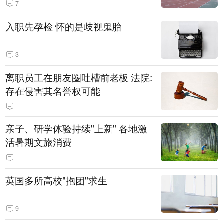
7
入职先孕检 怀的是歧视鬼胎
3
离职员工在朋友圈吐槽前老板 法院:
存在侵害其名誉权可能
亲子、研学体验持续"上新" 各地激
活暑期文旅消费
英国多所高校"抱团"求生
9