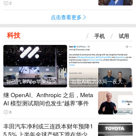
常决策过程在伊朗内部制造分歧
2
点击查看更多
科技
手机
试用
智己汽车App苹果端突然“下架”
谷歌AI权力格局一夜大洗牌
继 OpenAI、Anthropic 之后，Meta
AI 模型测试期间也发生“越界”事件
8
丰田汽车净利或三连跌本财年预降1
5.5% 上半年全球产销下滑在华少卖