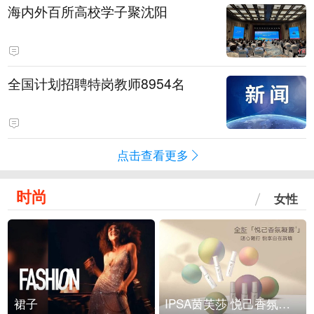
海内外百所高校学子聚沈阳
全国计划招聘特岗教师8954名
点击查看更多
时尚
女性
裙子
IPSA茵芙莎 悦己香氛凝露上市