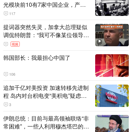
光模块前10有7家中国企业，产业
界人士：想“脱钩”并不容易
117
提词器突然失灵，加拿大总理疑似
调侃特朗普：“我可不像某位领导
人，把这当成一场阴谋”，全场哄笑
视频
韩国部长：我最担心中国了
106
追加千亿对美投资 加速转移先进制
程 岛内对台积电变“美积电”疑虑担
忧加剧
3
伊朗总统：目前与最高领袖联络“非
常困难”，一些人利用穆杰塔巴的正