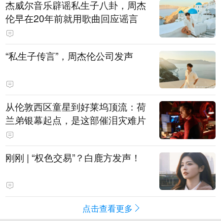
杰威尔音乐辟谣私生子八卦，周杰
伦早在20年前就用歌曲回应谣言
“私生子传言”，周杰伦公司发声
从伦敦西区童星到好莱坞顶流：荷
兰弟银幕起点，是这部催泪灾难片
刚刚 | “权色交易”？白鹿方发声！
点击查看更多