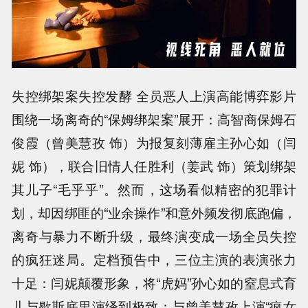
失控绑架案失控发酵 全员恶人上演高能博弈影片
围绕一场离奇的“保姆绑架案”展开：高智商保姆石
俊霞（曾美慧孜 饰）为报复刻薄雇主孙心如（闫
妮 饰），联合旧情人任胜利（姜武 饰）策划绑架
其儿子“毛乎乎”。然而，这场看似精密的犯罪计
划，却因绑匪的“业余操作”和意外频发彻底跑偏，
离奇与暴力不断升级，最终演变成一场全员失控
的疯狂迷局。定档预告中，三位主演的表演张力
十足：闫妮颠覆形象，将“虎妈”孙心如的窒息式育
儿与歇斯底里演绎到极致；与曾美慧孜上演“疯女