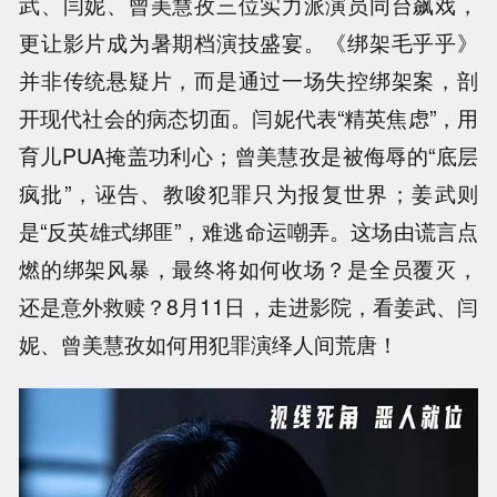
武、闫妮、曾美慧孜三位实力派演员同台飙戏，
更让影片成为暑期档演技盛宴。《绑架毛乎乎》
并非传统悬疑片，而是通过一场失控绑架案，剖
开现代社会的病态切面。闫妮代表“精英焦虑”，用
育儿PUA掩盖功利心；曾美慧孜是被侮辱的“底层
疯批”，诬告、教唆犯罪只为报复世界；姜武则
是“反英雄式绑匪”，难逃命运嘲弄。这场由谎言点
燃的绑架风暴，最终将如何收场？是全员覆灭，
还是意外救赎？8月11日，走进影院，看姜武、闫
妮、曾美慧孜如何用犯罪演绎人间荒唐！