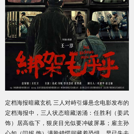
定档海报暗藏玄机 三人对峙引爆悬念电影发布的
定档海报中，三人状态暗藏汹涌：任胜利（姜武
饰）居高临下，狠戾目光似要冲破屏幕；雇主孙
心如（闫妮 饰）满脸错愕间藏着恐惧，早已失去