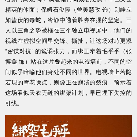
精英的体面；保姆石俊霞（曾美慧孜 饰）则静立
如蛰伏的毒蛇，冷静中透着胜券在握的坚定。三
人以三角之势被框在三个独立电视屏中，他们的
视线在虚拟空间里交锋、撕扯，让这场对峙更添
“密谋对抗” 的诡谲张力，而绑匪牵着毛乎乎（张
博鑫 饰）站在这片叠起来的电视墙前，不同的空
间似乎暗喻他们身处不同的世界。电视墙上若隐
若现的雪花噪点，则像正在崩溃的裂痕，预示着
这场看似天衣无缝的绑架计划，早已埋下失控的
引线。