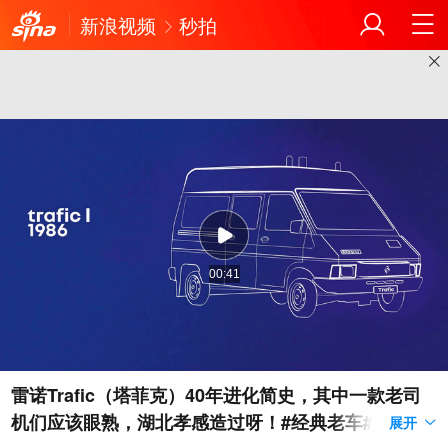
新浪视频
秒拍
00:41
雷诺Trafic（塔菲克）40年进化简史，其中一款老司
机们应该眼熟，湖北孝感造过呀！#经典老车# #汽车
展开