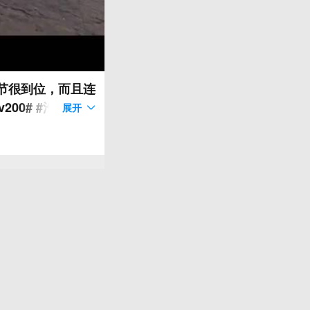
细节很到位，而且连
00# #汽车改装
展开