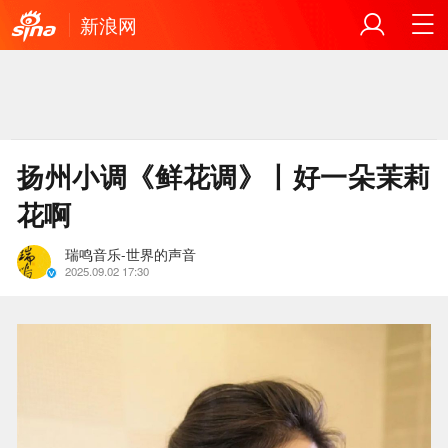
新浪网
扬州小调《​鲜花调》丨好一朵茉莉
花啊
瑞鸣音乐-世界的声音
2025.09.02 17:30