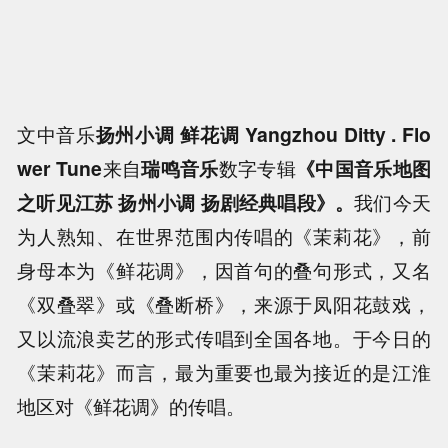
文中音乐
扬州小调 鲜花调 Yangzhou Ditty . Flo
wer Tune
来自
瑞鸣音乐
数字专辑
《中国音乐地图
之听见江苏 扬州小调 扬剧经典唱段》
。
我们今天
为人熟知、在世界范围内传唱的《茉莉花》，前
身母本为《鲜花调》，因首句的叠句形式，又名
《双叠翠》或《叠断桥》，来源于凤阳花鼓戏，
又以流浪卖艺的形式传唱到全国各地。于今日的
《茉莉花》而言，最为重要也最为接近的是江淮
地区对《鲜花调》的传唱。