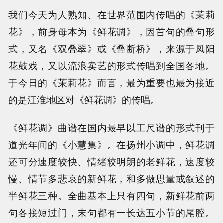
我们今天为人熟知、在世界范围内传唱的《茉莉
花》，前身母本为《鲜花调》，因首句的叠句形
式，又名《双叠翠》或《叠断桥》，来源于凤阳
花鼓戏，又以流浪卖艺的形式传唱到全国各地。
于今日的《茉莉花》而言，最为重要也最为接近
的是江淮地区对《鲜花调》的传唱。
《鲜花调》曲谱在国内最早以工尺谱的形式刊于
道光年间的《小慧集》。在扬州小调中，鲜花调
还可分速度较快、情绪较明朗的老鲜花，速度较
慢、情节多悲哀的新鲜花，和多做思量或叙述的
半鲜花三种。全曲基本上只有四句，新鲜花前两
句各接短过门，末句都有一长达五小节的尾腔。