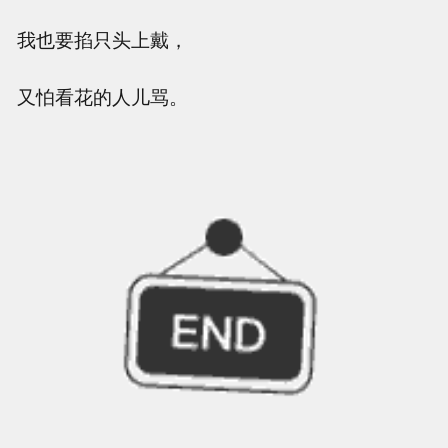
我也要掐只头上戴，
又怕看花的人儿骂。