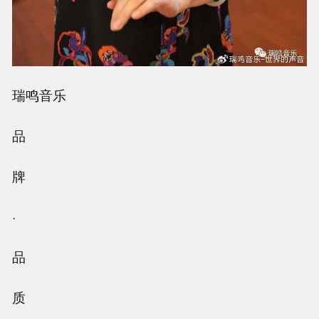
瑞鸣音乐
品
牌
·
品
质