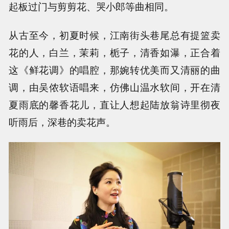
起板过门与剪剪花、哭小郎等曲相同。
从古至今，初夏时候，江南街头巷尾总有提篮卖
花的人，白兰，茉莉，栀子，清香如瀑，正合着
这《鲜花调》的唱腔，那婉转优美而又清丽的曲
调，由吴侬软语唱来，仿佛山温水软间，开在清
夏雨底的馨香花儿，直让人想起陆放翁诗里彻夜
听雨后，深巷的卖花声。