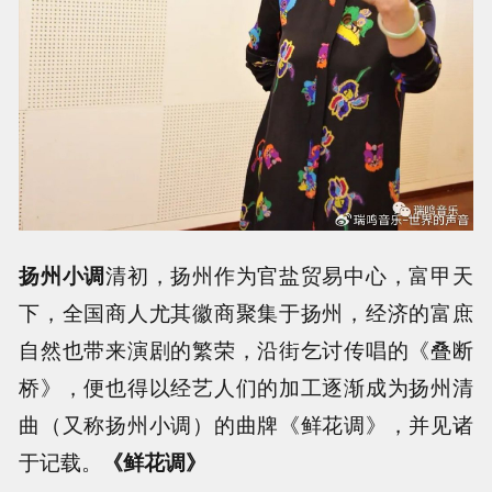
扬州小调
清初，扬州作为官盐贸易中心，富甲天
下，全国商人尤其徽商聚集于扬州，经济的富庶
自然也带来演剧的繁荣，沿街乞讨传唱的《叠断
桥》，便也得以经艺人们的加工逐渐成为扬州清
曲（又称扬州小调）的曲牌《鲜花调》，并见诸
于记载。
《鲜花调》