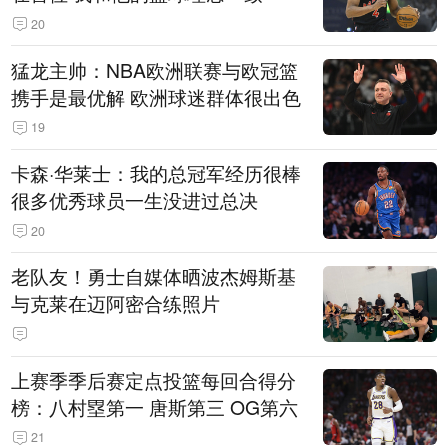
20
猛龙主帅：NBA欧洲联赛与欧冠篮
携手是最优解 欧洲球迷群体很出色
19
卡森·华莱士：我的总冠军经历很棒
很多优秀球员一生没进过总决
20
老队友！勇士自媒体晒波杰姆斯基
与克莱在迈阿密合练照片
上赛季季后赛定点投篮每回合得分
榜：八村塁第一 唐斯第三 OG第六
21