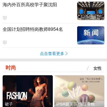
海内外百所高校学子聚沈阳
全国计划招聘特岗教师8954名
点击查看更多
时尚
女性
裙子
IPSA茵芙莎 悦己香氛凝露上市