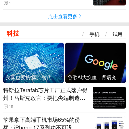
1
点击查看更多
科技
手机
试用
美国也要搞“国产替代”？先算清三笔账
谷歌AI大换血，背后究竟发生了什么？
特斯拉Terafab芯片工厂正式落户得
州！马斯克放言：要把尖端制造带
回美国
18
苹果拿下高端手机市场65%的份
额：iPhone 17系列功不可没