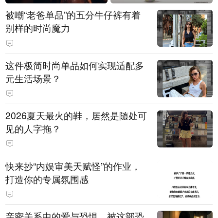
被嘲“老爸单品”的五分牛仔裤有着
别样的时尚魔力
这件极简时尚单品如何实现适配多
元生活场景？
2026夏天最火的鞋，居然是随处可
见的人字拖？
快来抄“内娱审美天赋怪”的作业，
打造你的专属氛围感
亲密关系中的爱与恐惧，被这部恐