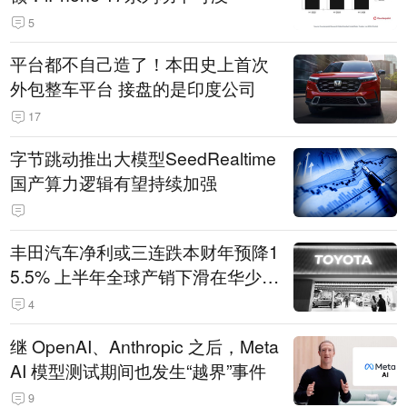
5
平台都不自己造了！本田史上首次
外包整车平台 接盘的是印度公司
17
字节跳动推出大模型SeedRealtime
国产算力逻辑有望持续加强
丰田汽车净利或三连跌本财年预降1
5.5% 上半年全球产销下滑在华少卖
14.3万辆
4
继 OpenAI、Anthropic 之后，Meta
AI 模型测试期间也发生“越界”事件
9