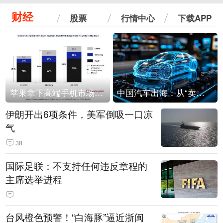
财经
股票
行情中心
下载APP
苹果拿下高端手机市场65%的份额：iPhone 17系列功不可没
中国汽车出海：从“卖出去”到“走进去”
伊朗开出6项条件，美军倒吸一口凉
气
38
国际足联：不支持任何违反章程的
主席选举进程
台风橙色预警！“白海豚”逼近浙闽