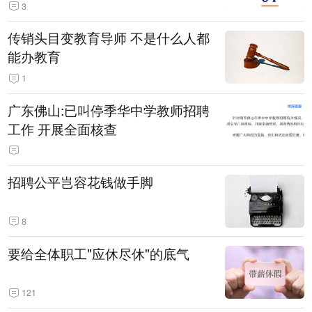
3
传销头目变教育导师 不是什么人都
能办教育
1
广东佛山:已叫停季华中学教师招聘
工作 开展全面核查
招聘公平岂容花钱做手脚
8
要给全体职工"应休尽休"的底气
121