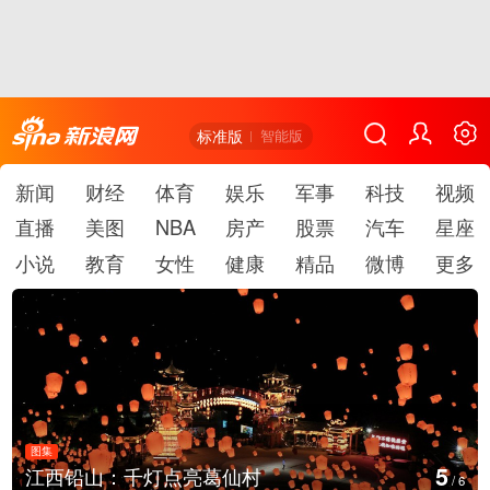
标准版
智能版
新闻
财经
体育
娱乐
军事
科技
视频
直播
美图
NBA
房产
股票
汽车
星座
小说
教育
女性
健康
精品
微博
更多
图集
5
江西铅山：千灯点亮葛仙村
/
6