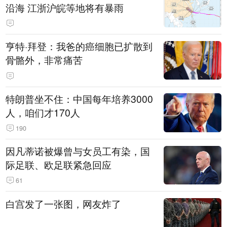
沿海 江浙沪皖等地将有暴雨
亨特·拜登：我爸的癌细胞已扩散到
骨骼外，非常痛苦
特朗普坐不住：中国每年培养3000
人，咱们才170人
190
因凡蒂诺被爆曾与女员工有染，国
际足联、欧足联紧急回应
61
白宫发了一张图，网友炸了