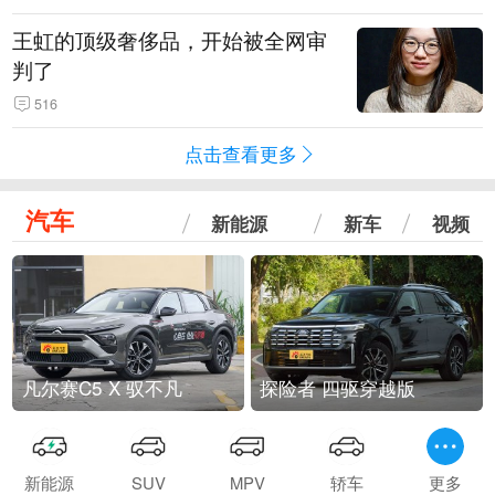
王虹的顶级奢侈品，开始被全网审
判了
516
点击查看更多
汽车
新能源
新车
视频
凡尔赛C5 X 驭不凡
探险者 四驱穿越版
新能源
SUV
MPV
轿车
更多