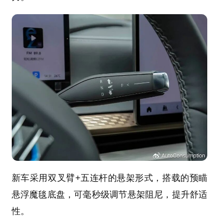
新车采用双叉臂+五连杆的悬架形式，搭载的预瞄
悬浮魔毯底盘，可毫秒级调节悬架阻尼，提升舒适
性。