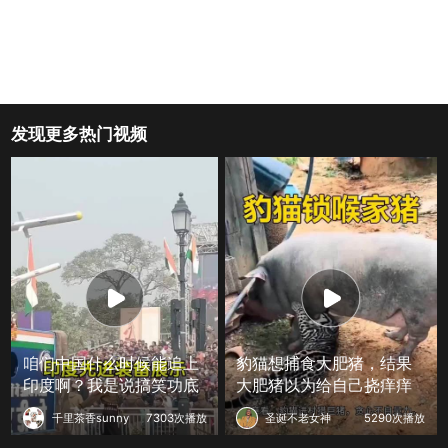
发现更多热门视频
咱们中国什么时候能追上
豹猫想捕食大肥猪，结果
印度啊？我是说搞笑功底
大肥猪以为给自己挠痒痒
千里茶香sunny
7303次播放
圣诞不老女神
5290次播放