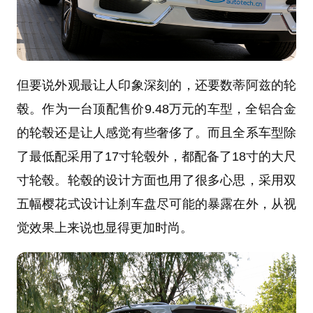
但要说外观最让人印象深刻的，还要数蒂阿兹的轮
毂。作为一台顶配售价9.48万元的车型，全铝合金
的轮毂还是让人感觉有些奢侈了。而且全系车型除
了最低配采用了17寸轮毂外，都配备了18寸的大尺
寸轮毂。轮毂的设计方面也用了很多心思，采用双
五幅樱花式设计让刹车盘尽可能的暴露在外，从视
觉效果上来说也显得更加时尚。