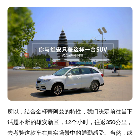
所以，结合金杯蒂阿兹的特性，我们决定前往当下
话题不断的雄安新区，12个小时，往返350公里，
去考验这款车在真实场景中的通勤感受。当然，或