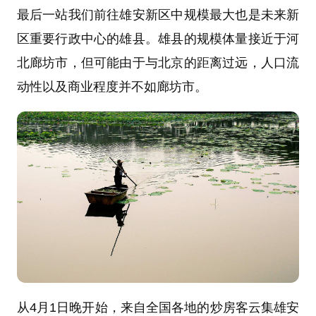
最后一站我们前往雄安新区中规模最大也是未来新
区重要行政中心的雄县。雄县的规模体量接近于河
北廊坊市，但可能由于与北京的距离过远，人口流
动性以及商业程度并不如廊坊市。
从4月1日晚开始，来自全国各地的炒房客云集雄安