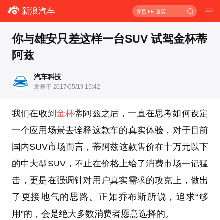
新浪汽车
探岳 PK 途观
你与雄安只差这样一台SUV 试驾金杯蒂
阿兹
汽车科技
发表于 2017/05/19 15:42
我们在收到
金杯
蒂阿兹
之后，一直在思考如何设定
一个应用场景去诠释这款车的真实体验，对于目前
国内SUV市场而言，蒂阿兹这款售价在十万元以下
的
中大型SUV
，不止在价格上给了消费市场一记猛
击，更是在强调针对用户真实需求的攻克上，做出
了更接地气的思路。正如乔布斯所说，追求“够
用”的，会是绝大多数消费者愿意选择的。