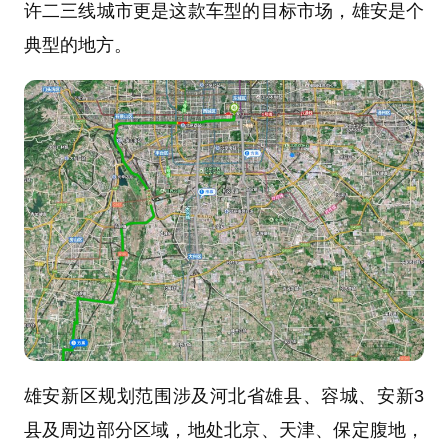
许二三线城市更是这款车型的目标市场，雄安是个
典型的地方。
雄安新区规划范围涉及河北省雄县、容城、安新3
县及周边部分区域，地处北京、天津、保定腹地，