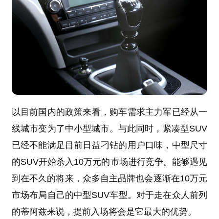
以目前国内的政策来看，购车需求主力军已经从一
线城市变为了中小型城市。与此同时，紧凑型SUV
已经不能满足目前日益刁钻的用户口味，中型尺寸
的SUV开始杀入10万元的市场进行竞争。能够遇见
到在不久的将来，众多自主品牌也会逐渐在10万元
市场布局自己的中型SUV车型。对于走在众人前列
的蒂阿兹来说，提前入场将会是它最大的优势。