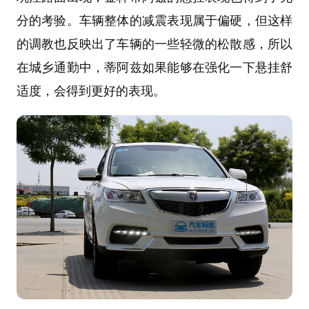
分的考验。车辆整体的减震表现属于偏硬，但这样
的调教也反映出了车辆的一些轻微的松散感，所以
在城乡通勤中，蒂阿兹如果能够在强化一下悬挂舒
适度，会得到更好的表现。