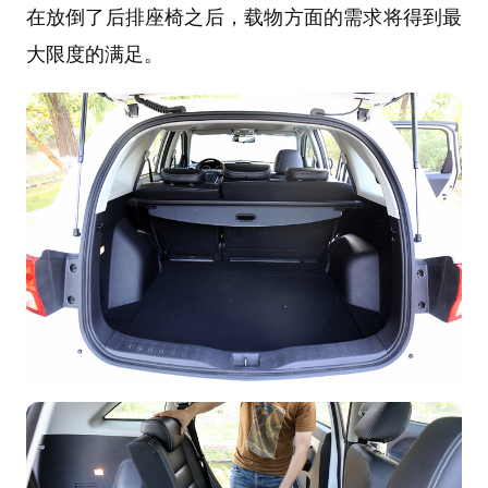
在放倒了后排座椅之后，载物方面的需求将得到最
大限度的满足。