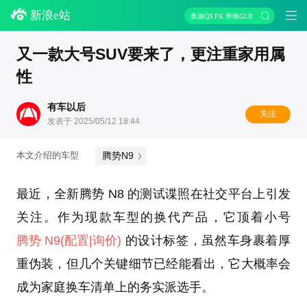
新浪e站
奥迪Q3 PK 奔驰GLB
又一款大号SUV要来了，更注重家用属
性
有车以后
关注
发表于 2025/05/12 18:44
腾势N9
本文介绍的车型
最近，全新腾势 N8 的测试谍照在社交平台上引发
关注。作为现款车型的换代产品，它顶着小号
腾势 N9
(配置
|询价)
的设计标签，虽然车身裹着厚
重伪装，但几个关键细节已经能看出，它大概率会
成为家庭换车清单上的务实派选手。