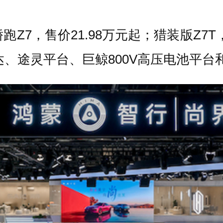
Z7，售价21.98万元起；猎装版Z7T
光雷达、途灵平台、巨鲸800V高压电池平