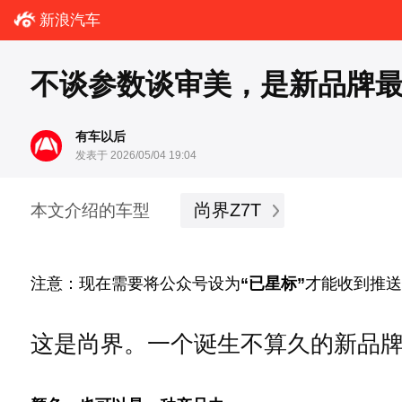
新浪汽车
不谈参数谈审美，是新品牌
有车以后
发表于 2026/05/04 19:04
尚界Z7T
本文介绍的车型
注意：现在需要将公众号设为
“已星标”
才能收到推
这是尚界。一个诞生不算久的新品