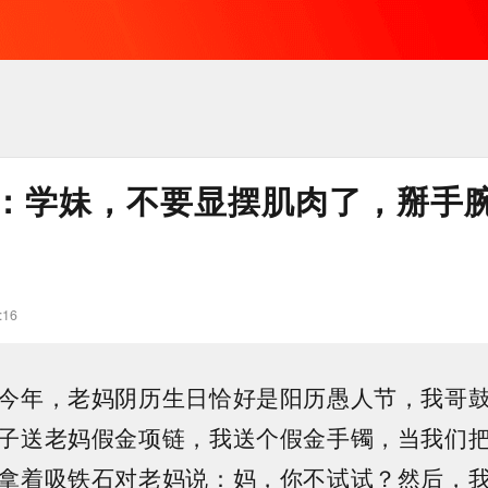
：学妹，不要显摆肌肉了，掰手
:16
今年，老妈阴历生日恰好是阳历愚人节，我哥
子送老妈假金项链，我送个假金手镯，当我们
拿着吸铁石对老妈说：妈，你不试试？然后，