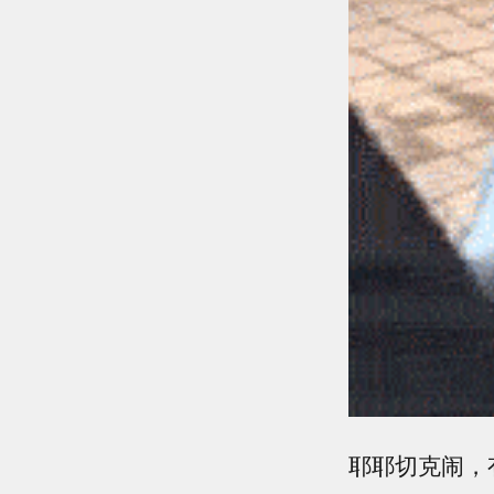
耶耶切克闹，