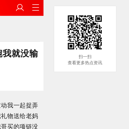
腕我就没输
扫一扫
查看更多热点资讯
鼓动我一起捉弄
把礼物送给老妈
我哥买的项链没