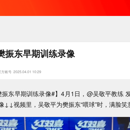
樊振东早期训练录像
官方账号
2025.04.01 10:29
樊振东早期训练录像#】4月1日，@吴敬平教练 
像↓↓视频里，吴敬平为樊振东“喂球”时，满脸笑