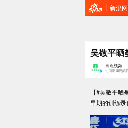
新浪网
吴敬平晒
青蕉视频
封面新闻视频
【#吴敬平晒
早期的训练录