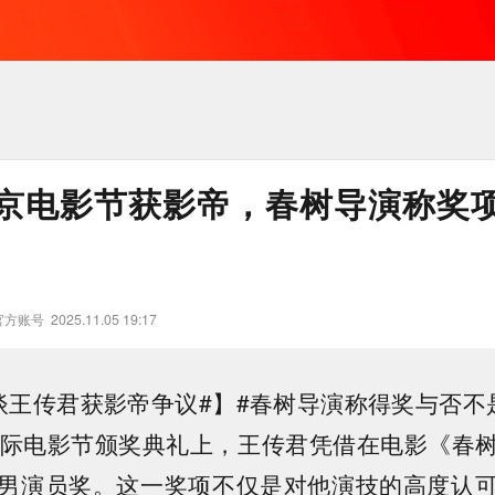
京电影节获影帝，春树导演称奖
官方账号
2025.11.05 19:17
谈王传君获影帝争议#】#春树导演称得奖与否不
国际电影节颁奖典礼上，王传君凭借在电影《春
男演员奖。这一奖项不仅是对他演技的高度认