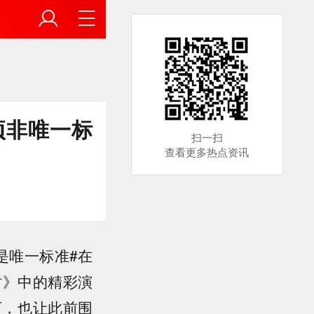
项非唯一标
扫一扫
查看更多热点资讯
是唯一标准#在
树》中的精彩演
可，也让此前围