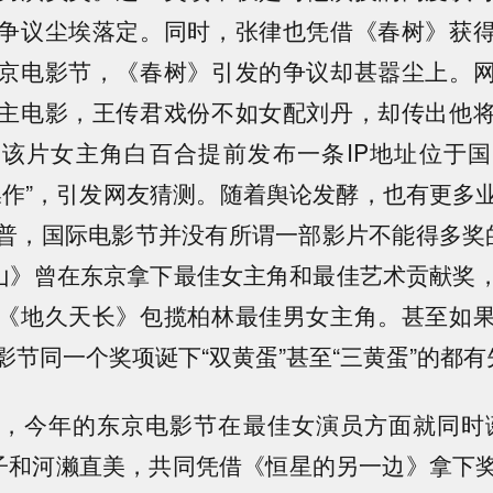
争议尘埃落定。同时，张律也凭借《春树》获
京电影节，《春树》引发的争议却甚嚣尘上。
主电影，王传君戏份不如女配刘丹，却传出他
该片女主角白百合提前发布一条IP地址位于
操作”，引发网友猜测。随着舆论发酵，也有更多
普，国际电影节并没有所谓一部影片不能得多奖的“
音山》曾在东京拿下最佳女主角和最佳艺术贡献奖
《地久天长》包揽柏林最佳男女主角。甚至如
影节同一个奖项诞下“双黄蛋”甚至“三黄蛋”的都有
，今年的东京电影节在最佳女演员方面就同时
桃子和河濑直美，共同凭借《恒星的另一边》拿下