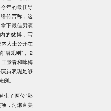
得今年的最佳导
网络传言称，这
将拿下最佳男演
国内的微博，写
业内人士公开在
潜规则”， 2
，王景春和咏梅
果演员表现足够
先例。
诞生了两位“影
奖项，河濑直美