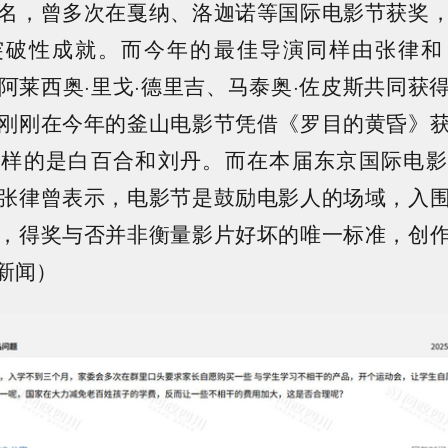
名，曾多次在戛纳、洛迦诺等国际电影节获奖
突破性成就。而今年的最佳导演同样由张律和
阿莱西奥·里戈·德里吉、马泰奥·佐皮斯共同获
刚刚在今年的釜山电影节凭借《罗目的黄昏》
同样的是白百合和刘丹。而在本届东京国际电影
张律曾表示，电影节是鼓励电影人的场域，入
，得奖与否并非衡量影片好坏的唯一标准，创
新闻）