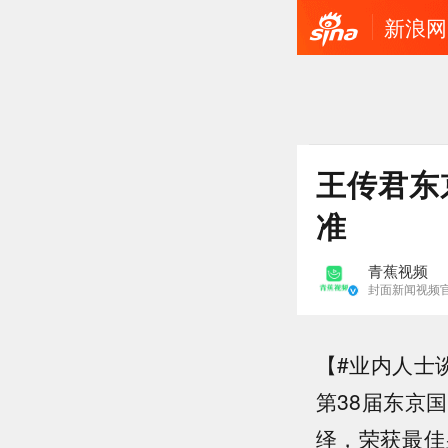
新浪网
王传君东
准
青蕉视频
封面新闻视频
【#业内人士
第38届东京
绎，荣获最佳