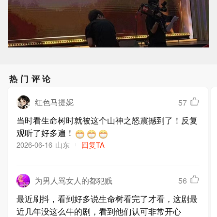
热门评论
红色马提妮
57
当时看生命树时就被这个山神之怒震撼到了！反复
观听了好多遍！
山东
回复TA
2026-06-16
为男人骂女人的都犯贱
56
最近刷抖，看到好多说生命树看完了才看，这剧最
近几年没这么牛的剧，看到他们认可非常开心