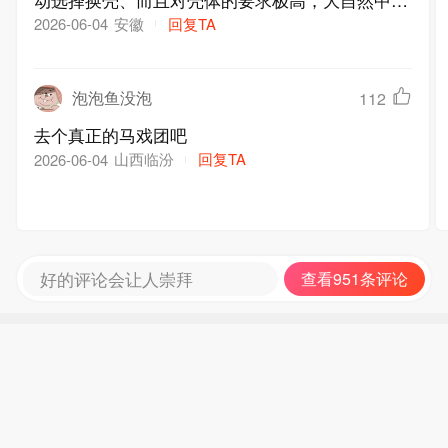
居蟹对那种新鲜、联盟前十的大腿级壳表现的尤为
安徽
回复TA
2026-06-04
感兴趣：它甚至在得到韦德、波什后高调地叫嚣：
不是一个、也不是2个……而是七八个拼多多戒
泡泡鱼没泡
112
指、结果就拿了2个、其中一个缩水一个还是雷阿
伦牌的。此后寄居蟹的壳变得脆弱、于是寄居蟹又
去个真正的马戏团吧
开启了流寇式换壳之旅。如今暮年的老寄居蟹已到
山西临汾
回复TA
2026-06-04
了无人问津的地步，下一个壳会在哪里？敬请期待
动物世界下一集
好的评论会让人崇拜
查看951条评论