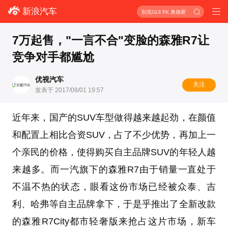
新浪汽车
别克GL8 PK 奥德赛
7万起售，"一言不合"变脸的森雅R7让
竞争对手都尴尬
优视汽车
关注
发表于 2017/08/01 19:57
近年来，国产的SUV车型做得越来越起劲，在颜值
和配置上相比合资SUV，占了不少优势，再加上一
个亲民的价格，使得购买自主品牌SUV的年轻人越
来越多。而
一汽
旗下的森雅R7由于销量一直处于
不温不热的状态，眼看这份市场已经被众泰、吉
利、哈弗等自主品牌拿下，于是乎推出了全新改款
的
森雅
R7
City都市轻奢版来抢占这片市场，新车