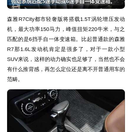
森雅
R7
City都市轻奢版将搭载1.5T涡轮增压发动
机，最大功率150马力，峰值扭矩220牛米，与之
匹配的是6挡手自一体变速箱。比起普通款的
森雅
R7
那1.6L发动机肯定是强多了，对于一款小型
SUV来说，这样的动力确实也足够了，当然也不会
有什么推背感，再怎么定位还是离不开普通用车的
范畴。