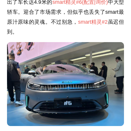
出了车长达4.9米的
smart精灵#6
(配置
|询价)
中大型
轿车。迎合了市场需求，但似乎也丢失了smart最
原汁原味的灵魂。不过别急，
smart精灵#2
虽迟但
到。