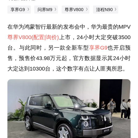
享界G9
问界M9
尊界V800
澎程N90
在华为鸿蒙智行最新的发布会中，华为最贵的MPV
尊界V800
(配置
|询价)
上市，24小时大定突破3500
台。与此同时，另一款全新车型
享界G9
也开启预
售，预售价43.98万元起，官方数据显示其24小时
大定达到10300台，这个数字有点让人匪夷所思。