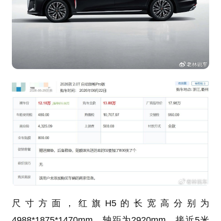
尺寸方面，红旗H5的长宽高分别为
4988*1875*1470mm，轴距为2920mm，接近5米