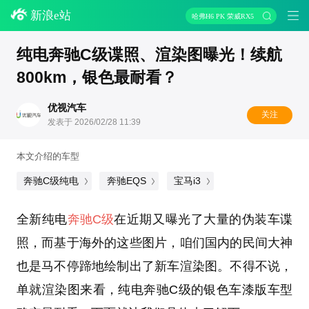
新浪e站
哈弗H6 PK 荣威RX5
纯电奔驰C级谍照、渲染图曝光！续航
800km，银色最耐看？
优视汽车
关注
发表于 2026/02/28 11:39
本文介绍的车型
奔驰C级纯电
奔驰EQS
宝马i3
全新纯电
奔驰C级
在近期又曝光了大量的伪装车谍
照，而基于海外的这些图片，咱们国内的民间大神
也是马不停蹄地绘制出了新车渲染图。不得不说，
单就渲染图来看，纯电奔驰C级的银色车漆版车型