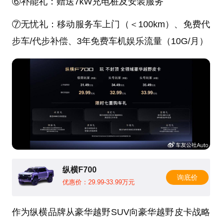
⑥补能礼：赠送7kW充电桩及安装服务
⑦无忧礼：移动服务车上门（＜100km）、免费代
步车/代步补偿、3年免费车机娱乐流量（10G/月）
纵横F700
询底价
优惠价：29.99-33.99万元
作为纵横品牌从豪华越野SUV向豪华越野皮卡战略