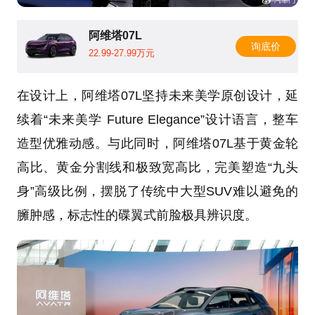
阿维塔07L
询底价
22.99-27.99万元
在设计上，阿维塔07L坚持未来美学原创设计，延
续着“未来美学 Future Elegance”设计语言，整车
造型优雅动感。与此同时，阿维塔07L基于黄金轮
高比、黄金分割线和极致宽高比，完美塑造“九头
身”高级比例，摆脱了传统中大型SUV难以避免的
臃肿感，标志性的碟翼式前脸极具辨识度。