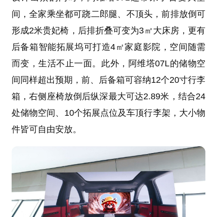
间，全家乘坐都可跷二郎腿、不顶头，前排放倒可
形成2米贵妃椅，后排折叠可变为3㎡大床房，更有
后备箱智能拓展坞可打造4㎡家庭影院，空间随需
而变，生活不止一面。此外，阿维塔07L的储物空
间同样超出预期，前、后备箱可容纳12个20寸行李
箱，右侧座椅放倒后纵深最大可达2.89米，结合24
处储物空间、10个拓展点位及车顶行李架，大小物
件皆可自由安放。