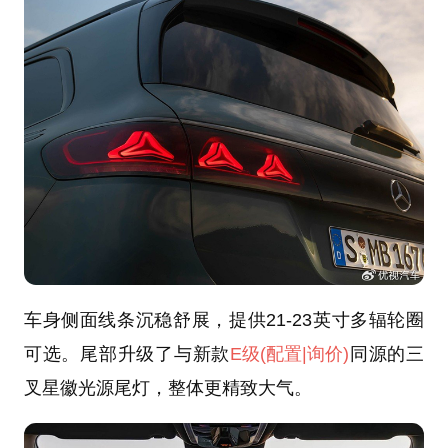
车身侧面线条沉稳舒展，提供21-23英寸多辐轮圈
可选。尾部升级了与新款
E级
(配置
|询价)
同源的三
叉星徽光源尾灯，整体更精致大气。