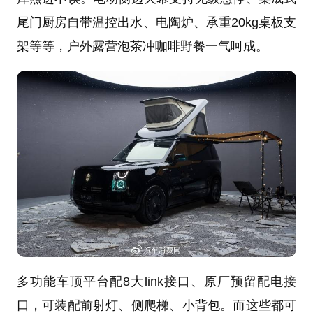
尾门厨房自带温控出水、电陶炉、承重20kg桌板支
架等等，户外露营泡茶冲咖啡野餐一气呵成。
多功能车顶平台配8大link接口、原厂预留配电接
口，可装配前射灯、侧爬梯、小背包。而这些都可