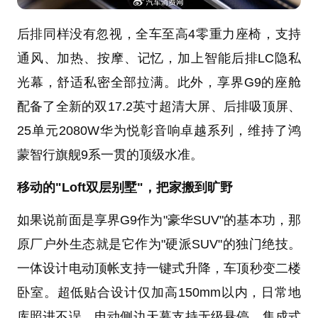
后排同样没有忽视，全车至高4零重力座椅，支持
通风、加热、按摩、记忆，加上智能后排LC隐私
光幕，舒适私密全部拉满。此外，享界G9的座舱
配备了全新的双17.2英寸超清大屏、后排吸顶屏、
25单元2080W华为悦彰音响卓越系列，维持了鸿
蒙智行旗舰9系一贯的顶级水准。
移动的"Loft双层别墅"，把家搬到旷野
如果说前面是享界G9作为"豪华SUV"的基本功，那
原厂户外生态就是它作为"硬派SUV"的独门绝技。
一体设计电动顶帐支持一键式升降，车顶秒变二楼
卧室。超低贴合设计仅加高150mm以内，日常地
库照进不误。电动侧边天幕支持无级悬停、集成式