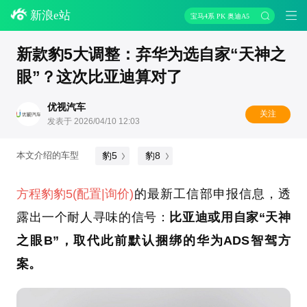
新浪e站
宝马4系 PK 奥迪A5
新款豹5大调整：弃华为选自家“天神之
眼”？这次比亚迪算对了
优视汽车
关注
发表于 2026/04/10 12:03
豹5
豹8
本文介绍的车型
方程豹
豹5
(配置
|询价)
的最新工信部申报信息，透
露出一个耐人寻味的信号：
比亚迪或用自家“天神
之眼B”，取代此前默认捆绑的华为ADS智驾方
案。