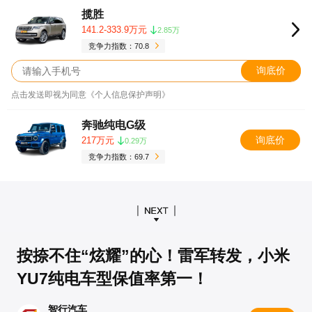
揽胜
141.2-333.9万元
2.85万
竞争力指数：70.8
询底价
点击发送即视为同意《个人信息保护声明》
奔驰纯电G级
询底价
217万元
0.29万
竞争力指数：69.7
按捺不住“炫耀”的心！雷军转发，小米
YU7纯电车型保值率第一！ ​
智行汽车