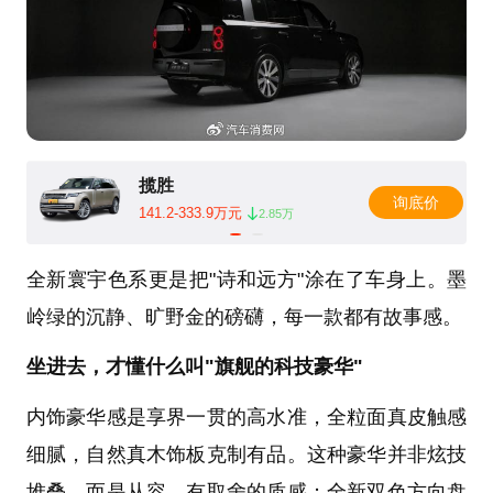
揽胜
询底价
141.2-333.9万元
2.85万
全新寰宇色系更是把"诗和远方"涂在了车身上。墨
岭绿的沉静、旷野金的磅礴，每一款都有故事感。
坐进去，才懂什么叫"旗舰的科技豪华"
内饰豪华感是享界一贯的高水准，全粒面真皮触感
细腻，自然真木饰板克制有品。这种豪华并非炫技
堆叠，而是从容、有取舍的质感；全新双色方向盘