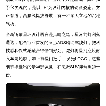
予它灵魂的，是以"正"为设计内核的硬派姿态。方
正有道，高腰线挺拔舒展，有一种顶天立地的沉稳
气场。
全新鸿蒙星环设计语言是点睛之笔，星河前灯利落
通透，配合行业首发的圆形ADS辅助驾驶灯，把科
技感和仪式感融合得恰到好处。尾灯将星河意境融
入车尾轮廓，加上摘星门把手、发光LOGO，这些
细节堆叠出的豪华辨识度，在硬派SUV阵营里独一
份。