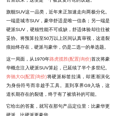
官宣以来，这便是一个被反复讨论的议题。
旗舰SUV这一品类，近年来正加速走向两极分化。
一端是城市SUV，豪华舒适是唯一信条；另一端是
硬派SUV，硬核性能不可或缺，舒适体验却往往被
妥协。将预算拉至50万以上区间认真审视，这道裂
痕始终存在，硬派与豪华，仍是二选一的单选题。
这一局面，从1970年
路虎
揽胜
(配置
|询价)
首次将豪
华概念注入硬派SUV算起，已延续了半个多世纪。
奔驰大G
(配置
|询价)
将硬派标签拉满，却逐渐演化
为身份符号而非趁手工具。直到享界G9入场，这
道长期存在的裂缝，终于有了被填补的可能。
它给出的答案，就写在那句产品定位里：比豪华更
硬派，比硬派更豪华。