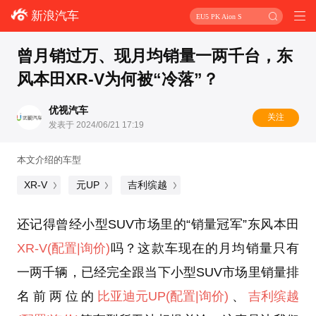
新浪汽车
EU5 PK Aion S
曾月销过万、现月均销量一两千台，东
风本田XR-V为何被“冷落”？
优视汽车
关注
发表于 2024/06/21 17:19
本文介绍的车型
XR-V
元UP
吉利缤越
还记得曾经小型SUV市场里的“销量冠军”东风本田
XR-V
(配置
|询价)
吗？这款车现在的月均销量只有
一两千辆，已经完全跟当下小型SUV市场里销量排
名前两位的
比亚迪元UP
(配置
|询价)
、
吉利缤越