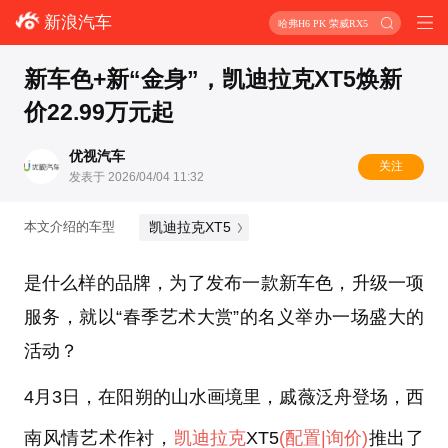
新浪汽车
哈弗H6 PK 荣威RX5
新车色+新“金身”，凯迪拉克XT5焕新
价22.99万元起
优视汽车
关注
发表于 2026/04/04 11:32
凯迪拉克XT5
本文介绍的车型
是什么样的品牌，为了发布一款新车色，升级一项
服务，就以“春季艺术大赏”的名义举办一场盛大的
活动？
4月3日，在阳朔的山水画境里，戚薇泛舟登场，西
南风情艺术作衬，
凯迪拉克
XT5
(配置
|询价)
推出了