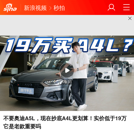
新浪视频
秒拍
03:33
不要奥迪A5L，现在抄底A4L更划算！实价低于19万
它是老款重要吗