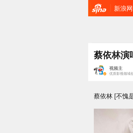
新浪网
蔡依林演
视频主
优质影视领域
蔡依林 [不愧是你