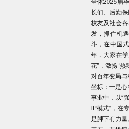
全体2025
长们、后勤保
校友及社会各
发，抓住机
斗，在中国
年，大家在学
花”，激扬“热
对百年变局与
坐标：一是心
事业中，以“
IP模式”，
是脚下有力量
基石，在拼搏