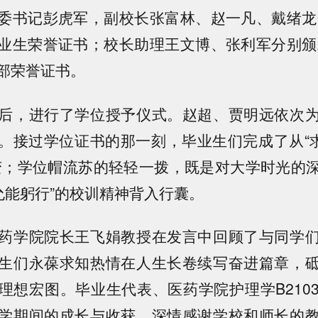
委书记彭虎军，副校长张富林、赵一凡、戴绪龙分
业生荣誉证书；校长助理王文博、张利军分别颁发
部荣誉证书。
后，进行了学位授予仪式。赵超、贾明远依次
。接过学位证书的那一刻，毕业生们完成了从“求
变；学位帽流苏的轻轻一拨，既是对大学时光的
 允能躬行”的校训精神背入行囊。
药学院院长王飞娟教授在发言中回顾了与同学
生们永葆求知热情在人生长卷续写奋进篇章，
理想宏图。毕业生代表、医药学院护理学B210
学期间的成长与收获，深情感谢学校和师长的