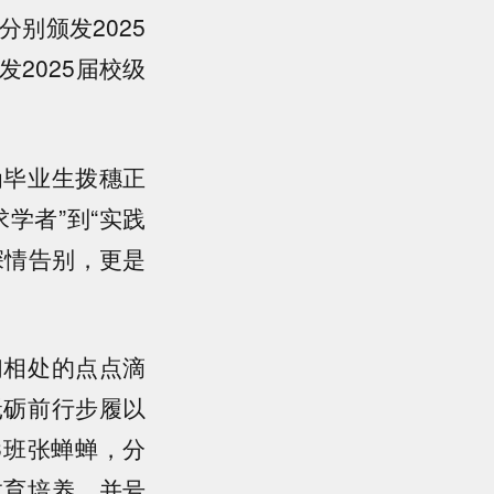
别颁发2025
2025届校级
为毕业生拨穗正
学者”到“实践
深情告别，更是
们相处的点点滴
砥砺前行步履以
3班张蝉蝉，分
教育培养，并号