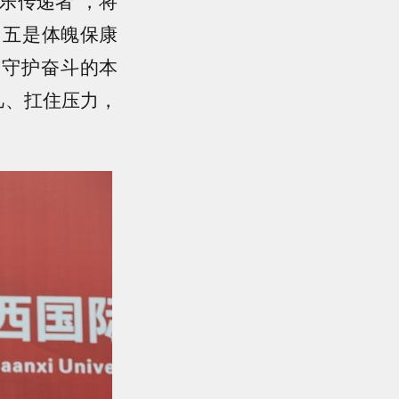
；五是体魄保康
，守护奋斗的本
凡、扛住压力，