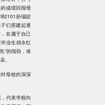
异的成绩回报母
2101孙瑞皎
孩子们搭建起逐
方，在属于自己
业毕业生胡永红
先”的闯劲，保
风采。
们对母校的深深
话，代表学校向