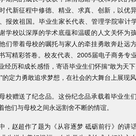
时代新征程中修德、精业、求真、创新，以优
、报效祖国。毕业生家长代表、管理学院审计学B
谢学校以深厚的学术底蕴和温暖的人文关怀为
他们带着母校的嘱托与家人的牵挂勇敢奔赴远
书写精彩答卷。校友代表、2005届电子商务专
业经历和成长感悟，寄语毕业生们怀揣“敢为天下
凳”的定力勇敢追求梦想，在社会的大舞台上展现
母校赠送了纪念品。这份纪念品承载着毕业生
着他们与母校之间永远割舍不断的情谊。
中，赵超作了题为《从容逐梦 砥砺前行》的讲