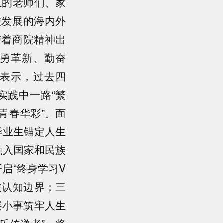
血的老师们、家
校发展的海内外
带着商院精神出
勇革新、勤奋
表示，过去四
实践中一路“繁
“青春华彩”。面
毕业生锚定人生
融入国家和民族
启“终身学习V
破认知边界；三
层小事筑牢人生
乐传递者”，将