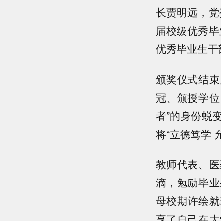
长贾明远，党
届校级优秀毕
优秀毕业生干
颁奖仪式结束
冠、颁授学位
者”的身份蜕
将“立德笃学
教师代表、医
滴，勉励毕业
母校期许绘就
享了自己在大