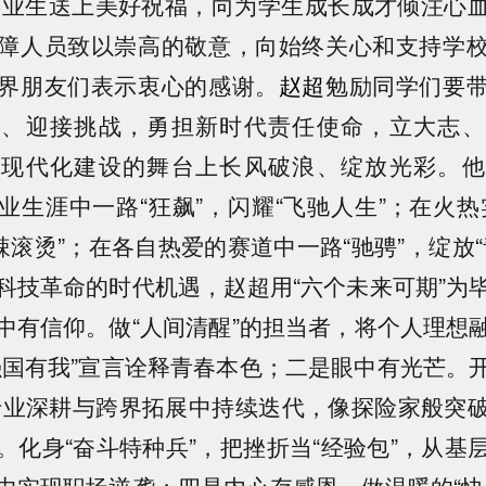
届毕业生送上美好祝福，向为学生成长成才倾注心
障人员致以崇高的敬意，向始终关心和支持学
界朋友们表示衷心的感谢。
赵超
勉励同学们要
遇、迎接挑战，勇担新时代责任使命，立大志、
式现代化建设的舞台上长风破浪、绽放光彩。他
业生涯中一路“狂飙”，闪耀“飞驰人生”；在火热
辣滚烫”；在各自热爱的赛道中一路“驰骋”，绽放
科技革命的时代机遇，赵超用“六个未来可期”为
中有信仰。做“人间清醒”的担当者，将个人理想
强国有我”宣言诠释青春本色；二是眼中有光芒。开
在专业深耕与跨界拓展中持续迭代，像探险家般突
。化身“奋斗特种兵”，把挫折当“经验包”，从基
中实现职场逆袭；四是内心存感恩。做温暖的“快