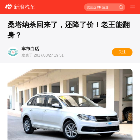
新浪汽车
汉兰达 PK 冠道
桑塔纳杀回来了，还降了价！老王能翻
身？
车市白话
关注
发表于 2017/03/27 19:51