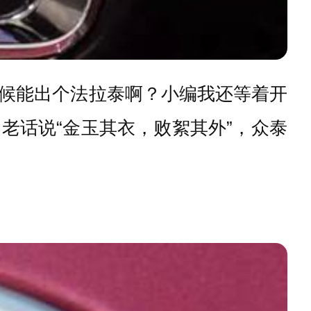
候能出个法拉泰啊？小编我还等着开
老话说“金玉其衣，败絮其外”，众泰