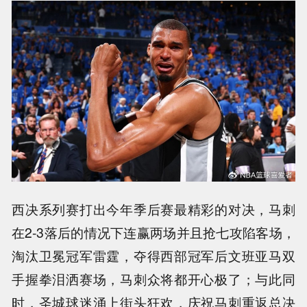
西决系列赛打出今年季后赛最精彩的对决，马刺
在2-3落后的情况下连赢两场并且抢七攻陷客场，
淘汰卫冕冠军雷霆，夺得西部冠军后
文班亚马
双
手握拳泪洒赛场，马刺众将都开心极了；与此同
时，圣城球迷涌上街头狂欢，庆祝马刺重返总决