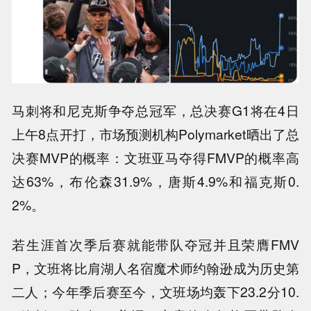
马刺将和尼克斯争夺总冠军，总决赛G1将在4日
上午8点开打，市场预测机构Polymarket晒出了总
决赛MVP的概率：文班亚马夺得FMVP的概率高
达63%，布伦森31.9%，
唐斯
4.9%和福克斯0.
2%。
若生涯首次季后赛就能带队夺冠并且荣膺FMV
P，文班将比肩湖人名宿魔术师约翰逊成为历史第
二人；今年季后赛至今，文班场均轰下23.2分10.