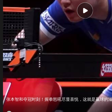
张本智和夺冠时刻！握拳怒吼尽显喜悦，这就是赢球的