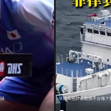
滋味
菲律宾凭什么敢插手台海？