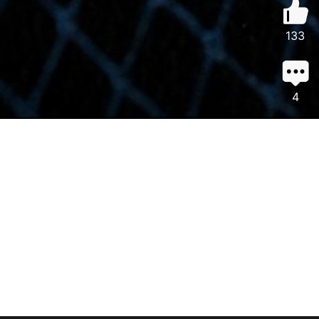
133
4