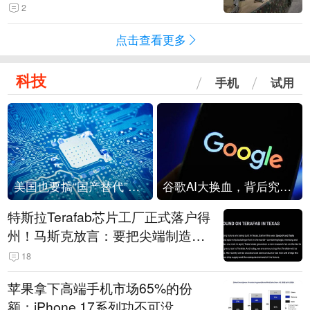
机
2
点击查看更多
科技
手机
试用
美国也要搞“国产替代”？先算清三笔账
谷歌AI大换血，背后究竟发生了什么？
特斯拉Terafab芯片工厂正式落户得
州！马斯克放言：要把尖端制造带
回美国
18
苹果拿下高端手机市场65%的份
额：iPhone 17系列功不可没