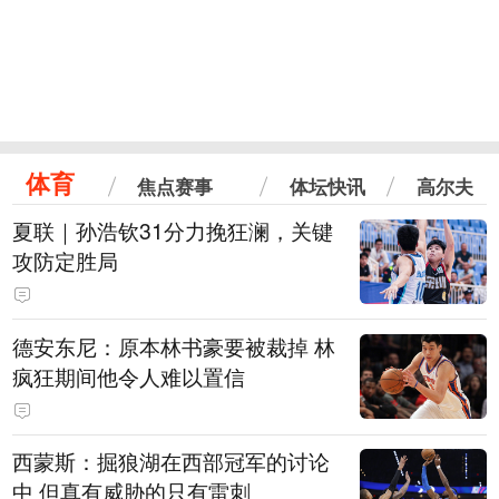
体育
焦点赛事
体坛快讯
高尔夫
夏联｜孙浩钦31分力挽狂澜，关键
攻防定胜局
德安东尼：原本林书豪要被裁掉 林
疯狂期间他令人难以置信
西蒙斯：掘狼湖在西部冠军的讨论
中 但真有威胁的只有雷刺