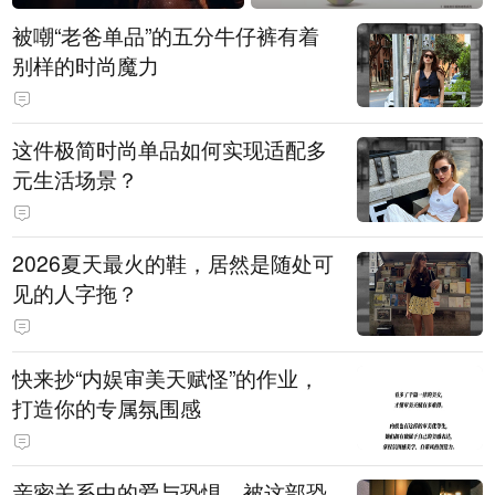
被嘲“老爸单品”的五分牛仔裤有着
别样的时尚魔力
这件极简时尚单品如何实现适配多
元生活场景？
2026夏天最火的鞋，居然是随处可
见的人字拖？
快来抄“内娱审美天赋怪”的作业，
打造你的专属氛围感
亲密关系中的爱与恐惧，被这部恐