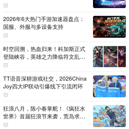
打造旗舰供电方案
2026年6大热门手游加速器盘点：
国服、外服与多设备支持
时空回溯，热血归来！科加斯正式
登陆峡谷，英雄之力降临符文乱
斗！
TT语音深耕游戏社交，2026China
Joy四大IP联动引爆线下引流闭环
狂浪八月，陈小春掌舵！《疯狂水
世界》首届狂浪节来袭，荒岛求生
直播即将开启