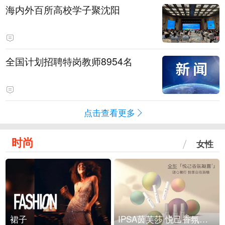
海内外百所高校学子聚沈阳
全国计划招聘特岗教师8954名
点击查看更多
时尚
女性
裙子
IPSA茵芙莎 悦己香氛凝露上市