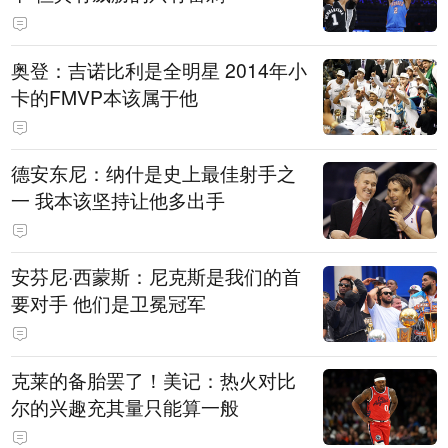
奥登：吉诺比利是全明星 2014年小
卡的FMVP本该属于他
德安东尼：纳什是史上最佳射手之
一 我本该坚持让他多出手
安芬尼·西蒙斯：尼克斯是我们的首
要对手 他们是卫冕冠军
克莱的备胎罢了！美记：热火对比
尔的兴趣充其量只能算一般