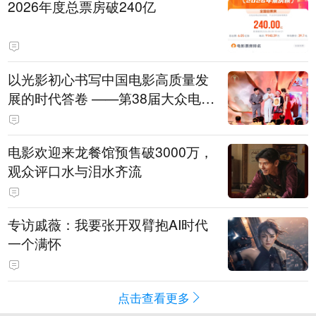
2026年度总票房破240亿
以光影初心书写中国电影高质量发
展的时代答卷 ——第38届大众电影
百花奖系列活动开幕晚会综述
电影欢迎来龙餐馆预售破3000万，
观众评口水与泪水齐流
专访戚薇：我要张开双臂抱AI时代
一个满怀
点击查看更多