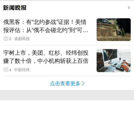
俄黑客：有“北约参战”证据！美情
报评估：从“俄不会碰北约”到“可能
发动有限攻击”
2
成都商报
宇树上市，美团、红杉、经纬创投
赚了数十倍，中小机构斩获上百倍
4
中新经纬
点击查看更多