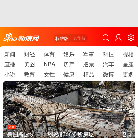
标准版
智能版
新闻
财经
体育
娱乐
军事
科技
视频
直播
美图
NBA
房产
股票
汽车
星座
小说
教育
女性
健康
精品
微博
更多
图集
3
700多所房屋
叙利亚：大马士革发生爆
/
6