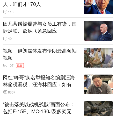
人，咱们才170人
113
因凡蒂诺被爆曾与女员工有染，国
际足联、欧足联紧急回应
49
视频丨伊朗媒体发布伊朗最高领袖
视频
107
视频
网红“峰哥”实名举报知名编剧汪海
林偷税漏税，汪海林回应：如有违
法行为，相关机构自会进行评判和
8357
处理
“被击落美以战机残骸”画面公布：
包括F-15E、MC-130J及多架无人