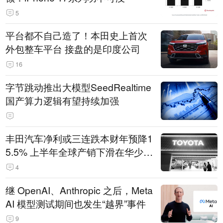
5
平台都不自己造了！本田史上首次
外包整车平台 接盘的是印度公司
16
字节跳动推出大模型SeedRealtime
国产算力逻辑有望持续加强
丰田汽车净利或三连跌本财年预降1
5.5% 上半年全球产销下滑在华少卖
14.3万辆
4
继 OpenAI、Anthropic 之后，Meta
AI 模型测试期间也发生“越界”事件
9