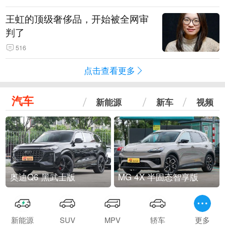
王虹的顶级奢侈品，开始被全网审
判了
516
点击查看更多
汽车
新能源
新车
视频
奥迪Q6 黑武士版
MG 4X 半固态智享版
新能源
SUV
MPV
轿车
更多