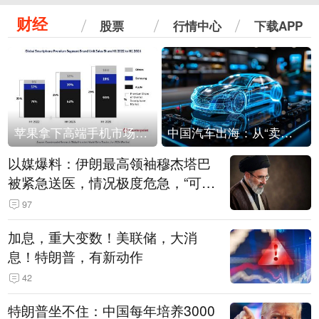
财经
股票
行情中心
下载APP
苹果拿下高端手机市场65%的份额：iPhone 17系列功不可没
中国汽车出海：从“卖出去”到“走进去”
以媒爆料：伊朗最高领袖穆杰塔巴
被紧急送医，情况极度危急，“可能
随时会死去”
97
加息，重大变数！美联储，大消
息！特朗普，有新动作
42
特朗普坐不住：中国每年培养3000