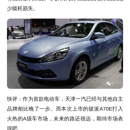
少能耗损失。
快评：作为首款电动车，天津一汽已经与其他自主
品牌相比晚了一步。而本次上市的骏派A70E打入
火热的A级车市场，未来的路还很远，期待市场表
现吧。