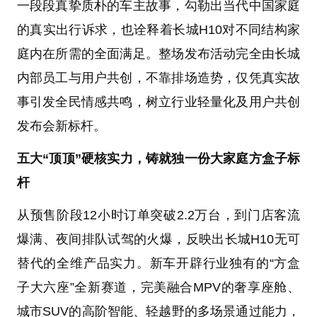
一段段真挚质朴的车主故事，勾勒出当代中国家庭
的真实出行诉求，也诠释着长城H10对不同结构家
庭内在所需的全面满足。整场发布活动完全由长城
内部员工与用户共创，不靠排场造势，仅凭真实故
事引发全民情感共鸣，树立行业轻量化及用户共创
发布会新标杆。
五大“顶顶”硬核实力，铸就独一份大家庭方盒子标
杆
从预售阶段12小时订单突破2.2万台，到门店客流
爆满、夜间排队试驾的火爆，反映出长城H10无可
替代的全维产品实力。新车开辟行业独有的“方盒
子大六座”全新赛道，完美融合MPV的奢享座舱、
城市SUV的高阶智能、轻越野的多场景通过能力，