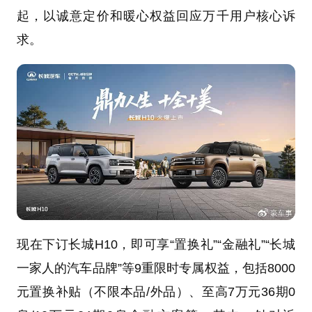
起，以诚意定价和暖心权益回应万千用户核心诉
求。
现在下订长城H10，即可享“置换礼”“金融礼”“长城
一家人的汽车品牌”等9重限时专属权益，包括8000
元置换补贴（不限本品/外品）、至高7万元36期0