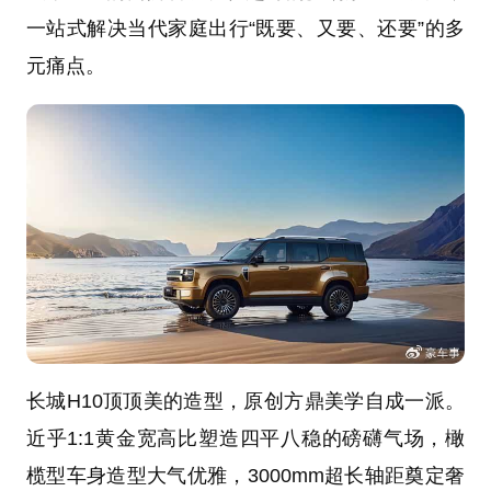
一站式解决当代家庭出行“既要、又要、还要”的多
元痛点。
长城H10顶顶美的造型，原创方鼎美学自成一派。
近乎1:1黄金宽高比塑造四平八稳的磅礴气场，橄
榄型车身造型大气优雅，3000mm超长轴距奠定奢