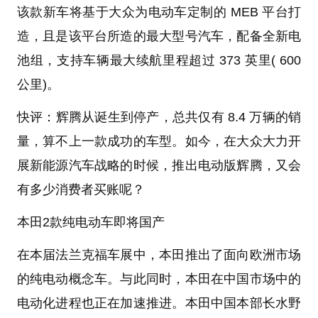
该款新车将基于大众为电动车定制的 MEB 平台打
造，且是该平台所造的最大型号汽车，配备全新电
池组，支持车辆最大续航里程超过 373 英里( 600
公里)。
快评：辉腾从诞生到停产，总共仅有 8.4 万辆的销
量，算不上一款成功的车型。如今，在大众大力开
展新能源汽车战略的时候，推出电动版辉腾，又会
有多少消费者买账呢？
本田2款纯电动车即将国产
在本届法兰克福车展中，本田推出了面向欧洲市场
的纯电动概念车。与此同时，本田在中国市场中的
电动化进程也正在加速推进。本田中国本部长水野