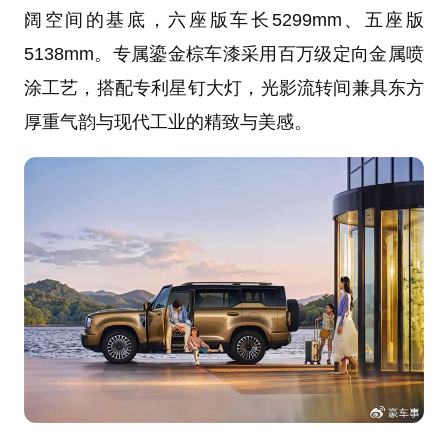
阔空间的基底，六座版车长5299mm、五座版
5138mm。专属鎏金棕车漆采用百万级定向金属喷
涂工艺，搭配专利星钉大灯，光影流转间兼具东方
厚重气韵与现代工业的精致与美感。