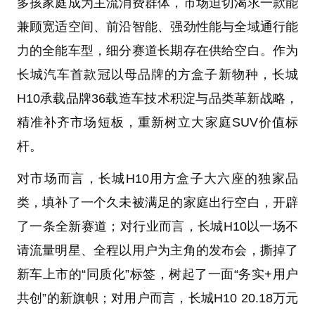
多孩家庭成为主流消费群体，市场迫切渴求一款能
兼顾宽适空间、前沿智能、强劲性能与全域通行能
力的全能车型，细分赛道长期存在供给空白。作为
长城汽车首款冠以母品牌的方盒子新物种，长城
H10承载品牌36载造车技术积淀与品类革新战略，
精准补齐市场短板，重新树立大家庭SUV价值标
杆。
对市场而言，长城H10用方盒子大六座的独家品
类，填补了一个久未被满足的家庭出行空白，开辟
了一条全新赛道；对行业而言，长城H10以一场不
请流量明星、全程以用户为主角的发布会，撕掉了
新车上市的“同质化”标签，树起了一面“务实+用户
共创”的新旗帜；对用户而言，长城H10 20.18万元