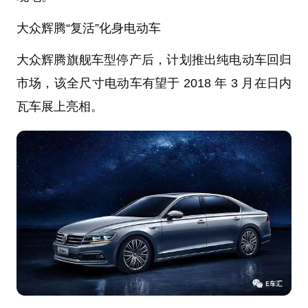
大众辉腾“复活”化身电动车
大众辉腾旗舰车型停产后，计划推出纯电动车回归
市场，该全尺寸电动车有望于 2018 年 3 月在日内
瓦车展上亮相。