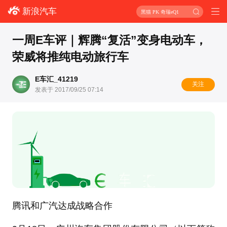
新浪汽车
黑猫 PK 奇瑞eQ1
一周E车评｜辉腾“复活”变身电动车，
荣威将推纯电动旅行车
E车汇_41219
关注
发表于 2017/09/25 07:14
腾讯和广汽达成战略合作