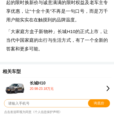
起的限时换新价与诚意满满的限时权益及老车主专
享优惠，让“十全十美”不再是一句口号，而是万千
用户能实实在在触摸到的品牌温度。
「大家庭方盒子新物种」长城H10的正式上市，让
当代中国家庭的出行与生活方式，有了一个全新的
答案和更多可能。
相关车型
长城H10
20.98-23.18万元
询底价
点击发送即视为同意《个人信息保护声明》