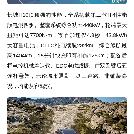
长城H10顶顶强的性能，全系搭载第二代Hi4性能
版电混四驱。整套系统综合功率440kW，轮端最大
扭矩可达7700N·m，零百加速仅4.9秒；42.8kWh
大容量电池，CLTC纯电续航232km、综合续航最
高1404km，15分钟快充即可补能126km；配备后
桥电控机械差速锁、EDC电磁减振、前双叉臂后五
连杆悬架，无论城市通勤、盘山道路、非铺装路
况，均能从容驾驭。