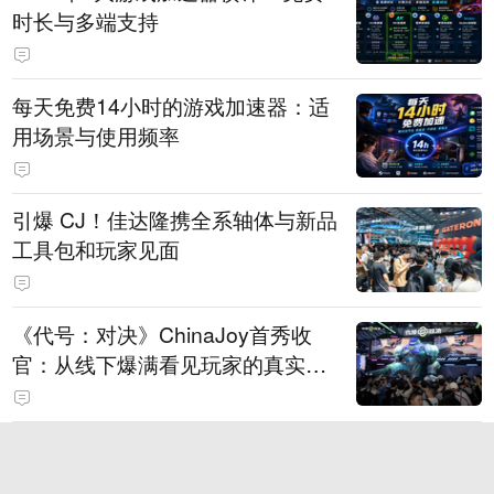
时长与多端支持
每天免费14小时的游戏加速器：适
用场景与使用频率
引爆 CJ！佳达隆携全系轴体与新品
工具包和玩家见面
《代号：对决》ChinaJoy首秀收
官：从线下爆满看见玩家的真实期
待
虎牙游戏发行IP矩阵再落重磅一
子！顶流“女明星”ZANMANG LOO