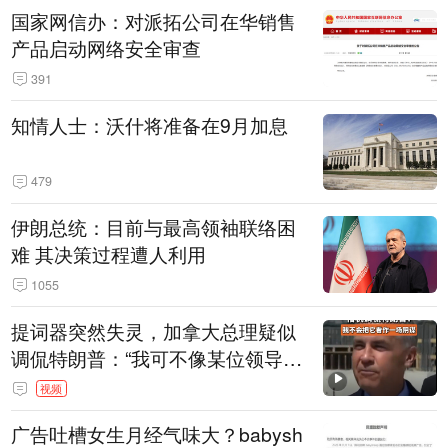
国家网信办：对派拓公司在华销售
产品启动网络安全审查
391
知情人士：沃什将准备在9月加息
479
伊朗总统：目前与最高领袖联络困
难 其决策过程遭人利用
1055
提词器突然失灵，加拿大总理疑似
调侃特朗普：“我可不像某位领导
人，把这当成一场阴谋”，全场哄笑
视频
广告吐槽女生月经气味大？babysh