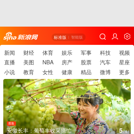
标准版
智能版
新闻
财经
体育
娱乐
军事
科技
视频
直播
美图
NBA
房产
股票
汽车
星座
小说
教育
女性
健康
精品
微博
更多
图集
6
安徽长丰：葡萄丰收采摘忙
/
6