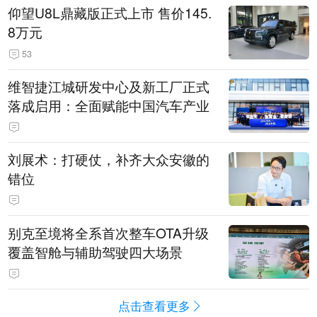
仰望U8L鼎藏版正式上市 售价145.
8万元
53
维智捷江城研发中心及新工厂正式
落成启用：全面赋能中国汽车产业
刘展术：打硬仗，补齐大众安徽的
错位
别克至境将全系首次整车OTA升级
覆盖智舱与辅助驾驶四大场景
点击查看更多