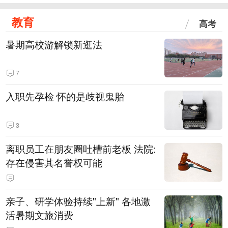
教育
高考
暑期高校游解锁新逛法
7
入职先孕检 怀的是歧视鬼胎
3
离职员工在朋友圈吐槽前老板 法院:
存在侵害其名誉权可能
亲子、研学体验持续"上新" 各地激
活暑期文旅消费