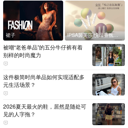
裙子
IPSA茵芙莎 悦己香氛凝露上市
被嘲“老爸单品”的五分牛仔裤有着
别样的时尚魔力
这件极简时尚单品如何实现适配多
元生活场景？
2026夏天最火的鞋，居然是随处可
见的人字拖？