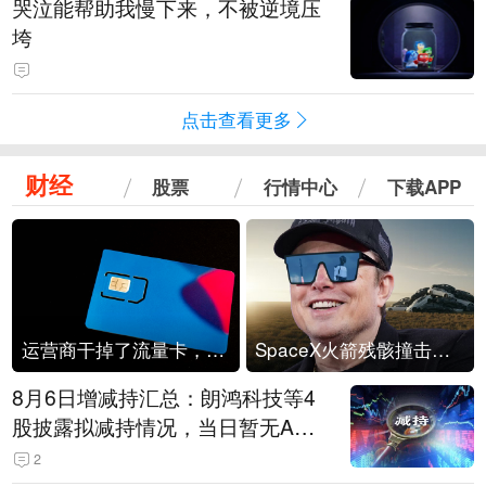
哭泣能帮助我慢下来，不被逆境压
垮
点击查看更多
财经
股票
行情中心
下载APP
运营商干掉了流量卡，他们真的玩不起了
SpaceX火箭残骸撞击月球
8月6日增减持汇总：朗鸿科技等4
股披露拟减持情况，当日暂无A股
公司披露拟增持情况（表）
2