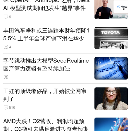
AI 模型测试期间也发生“越界”事件
9
丰田汽车净利或三连跌本财年预降1
5.5% 上半年全球产销下滑在华少卖
14.3万辆
4
字节跳动推出大模型SeedRealtime
国产算力逻辑有望持续加强
王虹的顶级奢侈品，开始被全网审
判了
516
AMD大跌！Q2营收、利润均超预
期，Q3指引未满足激进投资者预期