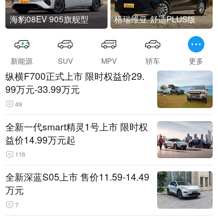
海豹08EV 905旗舰型
格瑞维亚 舒适PLUS版
新能源
SUV
MPV
轿车
更多
纵横F700正式上市 限时权益价29.
99万元-33.99万元
49
全新一代smart精灵1号上市 限时权
益价14.99万元起
116
全新深蓝S05上市 售价11.59-14.49
万元
7