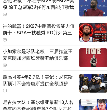
杰伦·布朗：不在乎MVP或FMVP奖
项 除了总冠军没任何东西能打动我
神的武器！2K27中距离投篮能力值
前十：SGA一枝独秀 KD并列第三
小加索尔是球队老板！三届扣篮王
麦克朗加盟西班牙赫罗纳俱乐部
最高可签4年2.7亿！美记：尼克斯
队预计不会给唐斯提供全额顶薪
尼古拉大队！塞尔维亚最新18人名
单有约基奇/约维奇等7个叫尼古拉