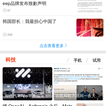
eep品牌发布致歉声明
87
韩国部长：我最担心中国了
258
点击查看更多
科技
手机
试用
智己汽车App苹果端突然“下架”
谷歌AI权力格局一夜大洗牌
继 OpenAI、Anthropic 之后，Meta