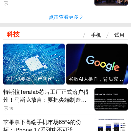
点击查看更多
科技
手机
试用
美国也要搞“国产替代”？先算清三笔账
谷歌AI大换血，背后究竟发生了什么？
特斯拉Terafab芯片工厂正式落户得
州！马斯克放言：要把尖端制造带
回美国
16
苹果拿下高端手机市场65%的份
额：iPhone 17系列功不可没