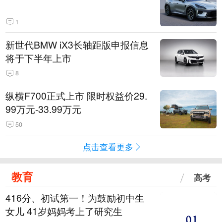
1
新世代BMW iX3长轴距版申报信息
将于下半年上市
8
纵横F700正式上市 限时权益价29.
99万元-33.99万元
50
点击查看更多
教育
高考
416分、初试第一！为鼓励初中生
女儿 41岁妈妈考上了研究生