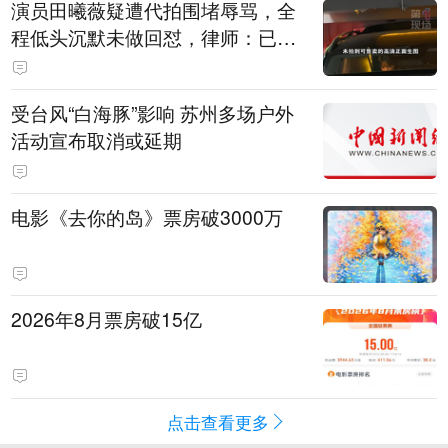
演员田曦薇疑遭代拍围堵辱骂，全
程低头沉默未做回怼，律师：已超
出公众人物应容忍的合理界限
受台风“白海豚”影响 苏州多场户外
活动宣布取消或延期
电影《去你的岛》票房破3000万
2026年8月票房破15亿
点击查看更多