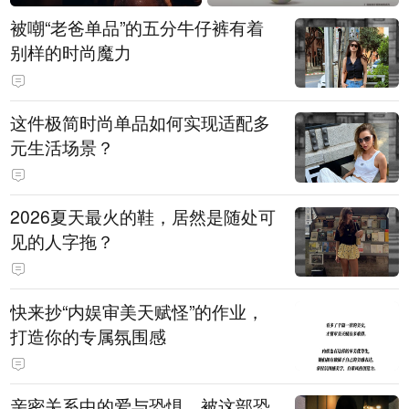
被嘲“老爸单品”的五分牛仔裤有着
别样的时尚魔力
这件极简时尚单品如何实现适配多
元生活场景？
2026夏天最火的鞋，居然是随处可
见的人字拖？
快来抄“内娱审美天赋怪”的作业，
打造你的专属氛围感
亲密关系中的爱与恐惧，被这部恐