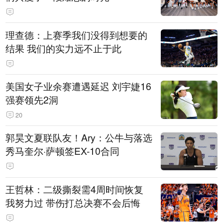
理查德：上赛季我们没得到想要的
结果 我们的实力远不止于此
美国女子业余赛遭遇延迟 刘宇婕16
强赛领先2洞
20
郭昊文夏联队友！Ary：公牛与落选
秀马奎尔·萨顿签EX-10合同
王哲林：二级撕裂需4周时间恢复
我努力过 带伤打总决赛不会后悔