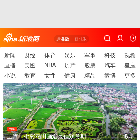
标准版
智能版
新闻
财经
体育
娱乐
军事
科技
视频
直播
美图
NBA
房产
股票
汽车
星座
小说
教育
女性
健康
精品
微博
更多
图集
6
上海：七彩稻田画迎最佳观赏期
/
6