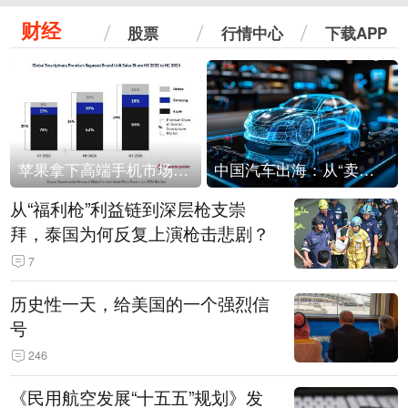
财经
股票
行情中心
下载APP
苹果拿下高端手机市场65%的份额：iPhone 17系列功不可没
中国汽车出海：从“卖出去”到“走进去”
从“福利枪”利益链到深层枪支崇
拜，泰国为何反复上演枪击悲剧？
7
历史性一天，给美国的一个强烈信
号
246
《民用航空发展“十五五”规划》发