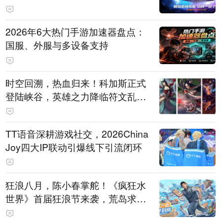
打造旗舰供电方案
2026年6大热门手游加速器盘点：
国服、外服与多设备支持
时空回溯，热血归来！科加斯正式
登陆峡谷，英雄之力降临符文乱
斗！
TT语音深耕游戏社交，2026China
Joy四大IP联动引爆线下引流闭环
狂浪八月，陈小春掌舵！《疯狂水
世界》首届狂浪节来袭，荒岛求生
直播即将开启