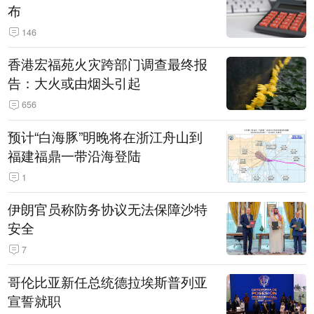
布
146
香港宏福苑火灾跨部门调查最终报
告：大火或由烟头引起
656
预计“白海豚”明晚将在浙江舟山到
福建福鼎一带沿海登陆
1
伊朗官员称防务协议无法保障沙特
安全
7
哥伦比亚新任总统德拉埃斯普列亚
宣誓就职