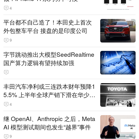
4
平台都不自己造了！本田史上首次
外包整车平台 接盘的是印度公司
9
字节跳动推出大模型SeedRealtime
国产算力逻辑有望持续加强
丰田汽车净利或三连跌本财年预降1
5.5% 上半年全球产销下滑在华少卖
14.3万辆
4
继 OpenAI、Anthropic 之后，Meta
AI 模型测试期间也发生“越界”事件
9