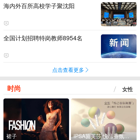
海内外百所高校学子聚沈阳
全国计划招聘特岗教师8954名
点击查看更多
时尚
女性
裙子
IPSA茵芙莎 悦己香氛凝露上市