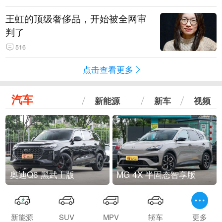
王虹的顶级奢侈品，开始被全网审
判了
516
点击查看更多
汽车
新能源
新车
视频
奥迪Q6 黑武士版
MG 4X 半固态智享版
新能源
SUV
MPV
轿车
更多