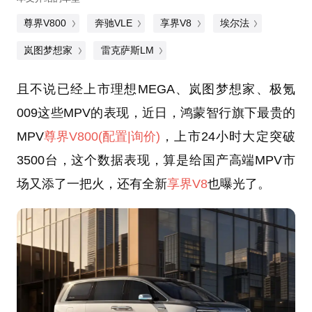
尊界V800
奔驰VLE
享界V8
埃尔法
岚图梦想家
雷克萨斯LM
且不说已经上市理想MEGA、岚图梦想家、极氪
009这些MPV的表现，近日，鸿蒙智行旗下最贵的
MPV
尊界V800
(配置
|询价)
，上市24小时大定突破
3500台，这个数据表现，算是给国产高端MPV市
场又添了一把火，还有全新
享界V8
也曝光了。