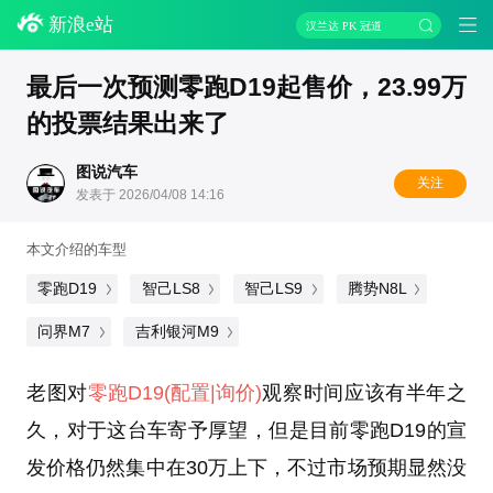
新浪e站
汉兰达 PK 冠道
最后一次预测零跑D19起售价，23.99万
的投票结果出来了
图说汽车
关注
发表于 2026/04/08 14:16
本文介绍的车型
零跑D19
智己LS8
智己LS9
腾势N8L
问界M7
吉利银河M9
老图对
零跑D19
(配置
|询价)
观察时间应该有半年之
久，对于这台车寄予厚望，但是目前零跑D19的宣
发价格仍然集中在30万上下，不过市场预期显然没