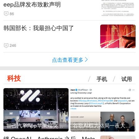
eep品牌发布致歉声明
86
韩国部长：我最担心中国了
246
点击查看更多
科技
手机
试用
智己汽车App苹果端突然“下架”
谷歌AI权力格局一夜大洗牌
继 OpenAI、Anthropic 之后，Meta