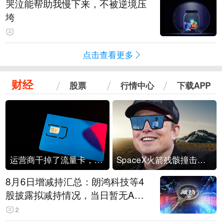
哭泣能帮助我慢下来，不被逆境压
垮
点击查看更多
财经
股票
行情中心
下载APP
运营商干掉了流量卡，他们真的玩不起了
SpaceX火箭残骸撞击月球
8月6日增减持汇总：朗鸿科技等4
股披露拟减持情况，当日暂无A股
公司披露拟增持情况（表）
2