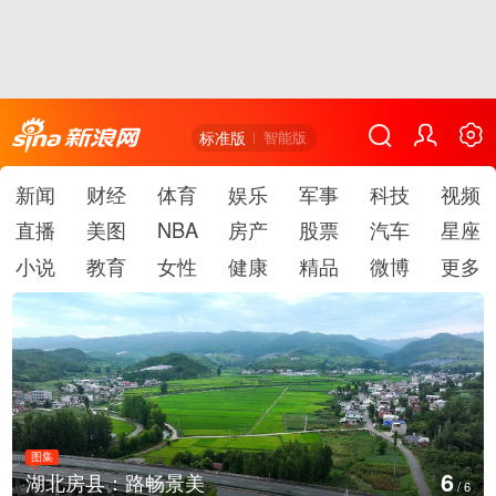
标准版
智能版
新闻
财经
体育
娱乐
军事
科技
视频
直播
美图
NBA
房产
股票
汽车
星座
小说
教育
女性
健康
精品
微博
更多
图集
1
德国：巴特施瓦尔巴赫森林野火
/
6