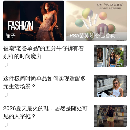
裙子
IPSA茵芙莎 悦己香氛凝露上市
被嘲“老爸单品”的五分牛仔裤有着
别样的时尚魔力
这件极简时尚单品如何实现适配多
元生活场景？
2026夏天最火的鞋，居然是随处可
见的人字拖？