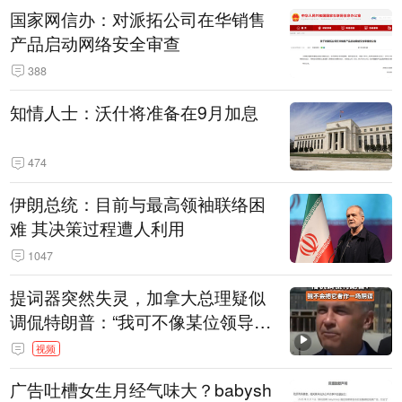
国家网信办：对派拓公司在华销售
产品启动网络安全审查
388
知情人士：沃什将准备在9月加息
474
伊朗总统：目前与最高领袖联络困
难 其决策过程遭人利用
1047
提词器突然失灵，加拿大总理疑似
调侃特朗普：“我可不像某位领导
人，把这当成一场阴谋”，全场哄笑
视频
广告吐槽女生月经气味大？babysh