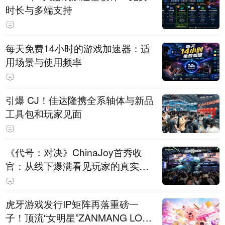
时长与多端支持
每天免费14小时的游戏加速器：适
用场景与使用频率
引爆 CJ！佳达隆携全系轴体与新品
工具包和玩家见面
《代号：对决》ChinaJoy首秀收
官：从线下爆满看见玩家的真实期
待
虎牙游戏发行IP矩阵再落重磅一
子！顶流“女明星”ZANMANG LOO