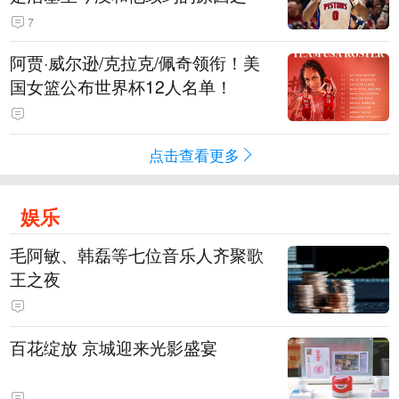
7
阿贾·威尔逊/克拉克/佩奇领衔！美
国女篮公布世界杯12人名单！
点击查看更多
娱乐
毛阿敏、韩磊等七位音乐人齐聚歌
王之夜
百花绽放 京城迎来光影盛宴