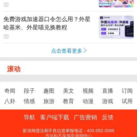
PY 正版3D消除手游《消消奇遇》
惊喜曝光
免费游戏加速器口令怎么用？外星
哈基米、外星喵兑换教程
点击查看更多
滚动
奇闻
段子
趣图
美文
视频
直播
订阅
八卦
情感
旅游
教育
动漫
游戏
试用
导航
客户端下载
广告营销
反馈
新浪网违法和不良信息举报电话：400-052-0066
违法和不良信息举报中心