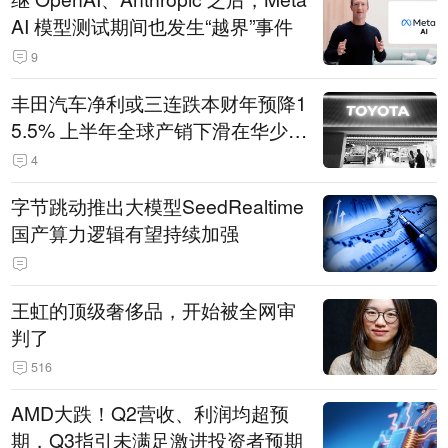
AI 模型测试期间也发生“越界”事件
9
丰田汽车净利或三连跌本财年预降1
5.5% 上半年全球产销下滑在华少卖
14.3万辆
4
字节跳动推出大模型SeedRealtime
国产算力逻辑有望持续加强
王虹的顶级奢侈品，开始被全网审
判了
516
AMD大跌！Q2营收、利润均超预
期，Q3指引未满足激进投资者预期