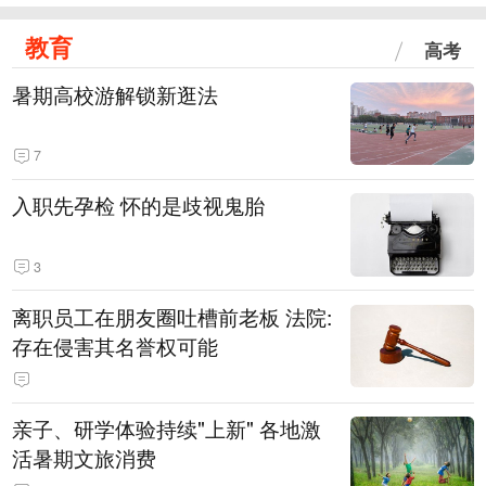
教育
高考
暑期高校游解锁新逛法
7
入职先孕检 怀的是歧视鬼胎
3
离职员工在朋友圈吐槽前老板 法院:
存在侵害其名誉权可能
亲子、研学体验持续"上新" 各地激
活暑期文旅消费