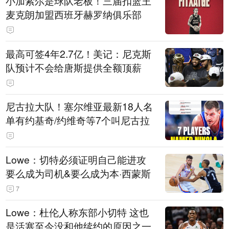
小加索尔是球队老板！三届扣篮王
麦克朗加盟西班牙赫罗纳俱乐部
最高可签4年2.7亿！美记：尼克斯
队预计不会给唐斯提供全额顶薪
尼古拉大队！塞尔维亚最新18人名
单有约基奇/约维奇等7个叫尼古拉
Lowe：切特必须证明自己能进攻
要么成为司机&要么成为本·西蒙斯
7
Lowe：杜伦人称东部小切特 这也
是活塞至今没和他续约的原因之一