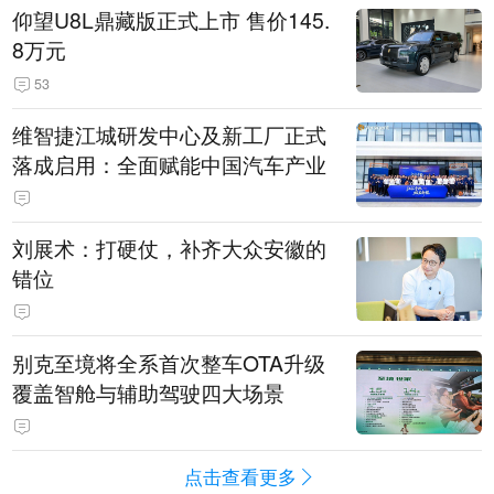
仰望U8L鼎藏版正式上市 售价145.
8万元
53
维智捷江城研发中心及新工厂正式
落成启用：全面赋能中国汽车产业
刘展术：打硬仗，补齐大众安徽的
错位
别克至境将全系首次整车OTA升级
覆盖智舱与辅助驾驶四大场景
点击查看更多