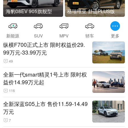
海豹08EV 905旗舰型
格瑞维亚 舒适PLUS版
新能源
SUV
MPV
轿车
更多
纵横F700正式上市 限时权益价29.
99万元-33.99万元
49
全新一代smart精灵1号上市 限时权
益价14.99万元起
116
全新深蓝S05上市 售价11.59-14.49
万元
7