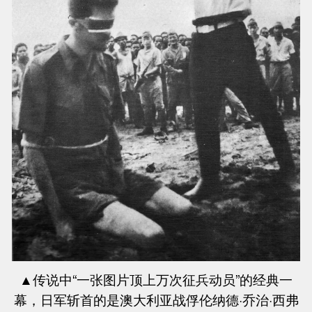
▲传说中“一张图片顶上万次征兵动员”的经典一
幕，日军斩首的是澳大利亚战俘
伦纳德·乔治·西弗