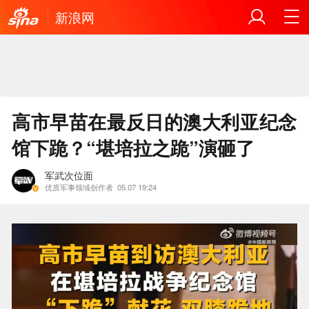
新浪网
高市早苗在最反日的澳大利亚纪念
馆下跪？“堪培拉之跪”演砸了
军武次位面
优质军事领域创作者
05.07 19:24