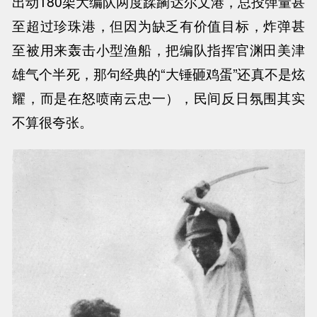
出动180架大编队两度蹂躏达尔文港，总投弹量甚
至超过珍珠港，但因为缺乏有价值目标，炸弹甚
至被用来轰击小型渔船，把编队指挥官渊田美津
雄气个半死，那句经典的“大锤砸鸡蛋”还真不是炫
耀，而是在怒喷南云忠一），民间反日氛围其实
不算很夸张。