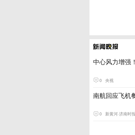
中心风力增强！
0
央视
南航回应飞机
0
新黄河·济南时