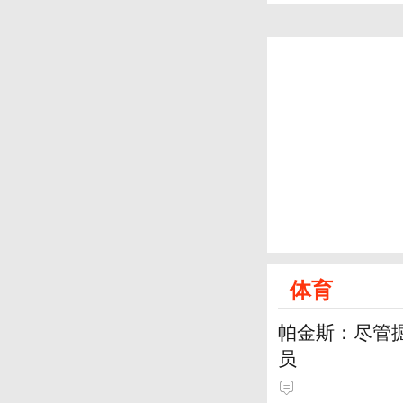
体育
帕金斯：尽管
员