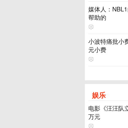
媒体人：NBL
帮助的
小波特痛批小费
元小费
娱乐
电影《汪汪队立
万元