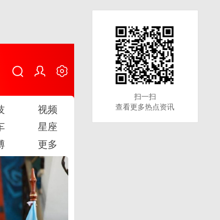
扫一扫
扫一扫
查看更多热点资讯
查看更多热点资讯
技
视频
车
星座
博
更多