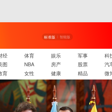
标准版
智能版
财经
体育
娱乐
军事
科
美图
NBA
房产
股票
汽
教育
女性
健康
精品
微