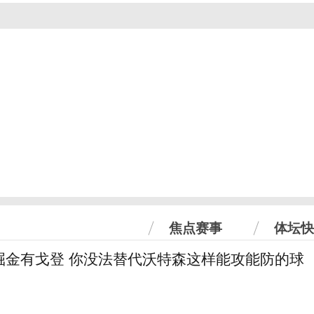
焦点赛事
体坛快
掘金有戈登 你没法替代沃特森这样能攻能防的球