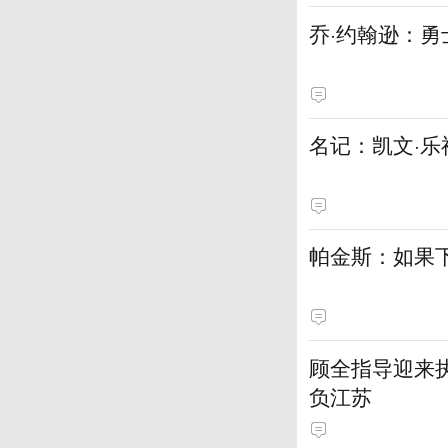
乔·约翰逊：
名记：凯文·乐
帕金斯：如果
顾全指导迎来执
负江苏