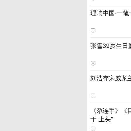
理响中国·一笔
张雪39岁生
刘浩存宋威龙
《尕连手》《
于“上头”