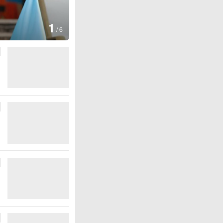
2
700多所房屋
/
6