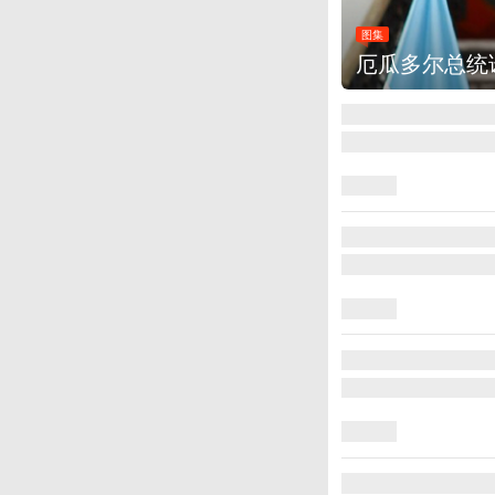
集
厄瓜多尔总统诺沃亚会见阿根廷总统米莱