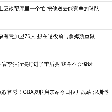
勇士应该帮库里一个忙 把他送去能竞争的球队
福有意加盟76人 想在退役前与詹姆斯重聚
下赛季独行侠打进了季后赛 我并不会惊讶
教首秀！CBA夏联启东站今日拉开战幕 深圳憾