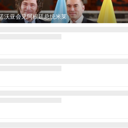
图集
美国斯波坎：野火烧毁