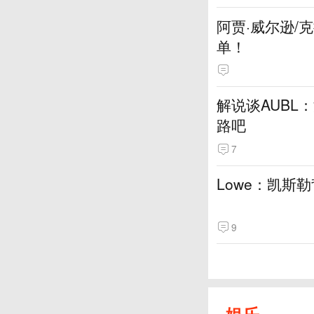
阿贾·威尔逊/
单！
解说谈AUBL
路吧
7
Lowe：凯斯
9