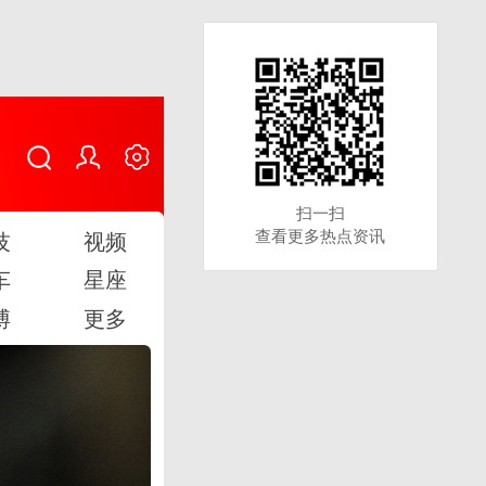
扫一扫
扫一扫
查看更多热点资讯
查看更多热点资讯
技
视频
车
星座
博
更多