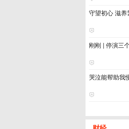
守望初心 滋养
刚刚 | 停演
哭泣能帮助我
财经