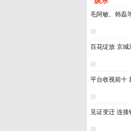
娱乐
毛阿敏、韩磊
百花绽放 京
平台收视前十
见证变迁 连接