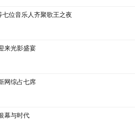
等七位音乐人齐聚歌王之夜
城迎来光影盛宴
 新网综占七席
银幕与时代