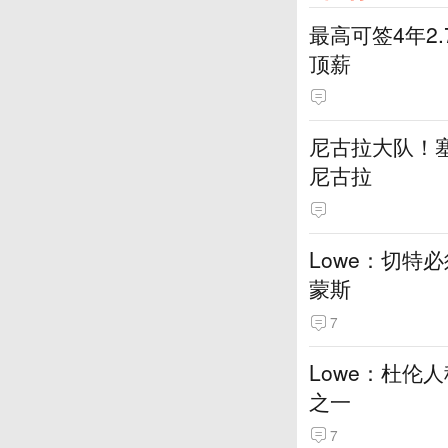
最高可签4年2
顶薪
尼古拉大队！塞
尼古拉
Lowe：切特
蒙斯
7
Lowe：杜伦
之一
7