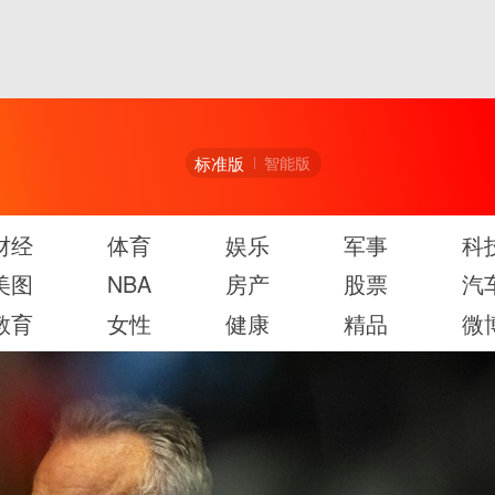
标准版
智能版
财经
体育
娱乐
军事
科
美图
NBA
房产
股票
汽
教育
女性
健康
精品
微