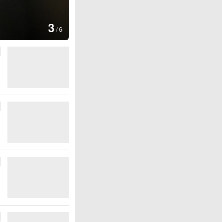
图集
4
安徽长丰：葡萄丰收采摘忙
/
6