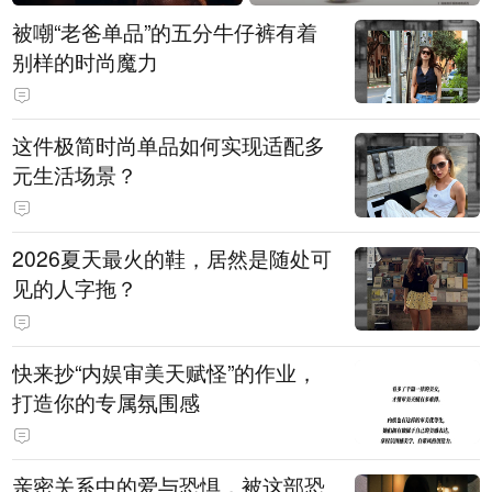
被嘲“老爸单品”的五分牛仔裤有着
别样的时尚魔力
这件极简时尚单品如何实现适配多
元生活场景？
2026夏天最火的鞋，居然是随处可
见的人字拖？
快来抄“内娱审美天赋怪”的作业，
打造你的专属氛围感
亲密关系中的爱与恐惧，被这部恐