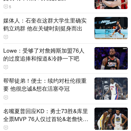
5
媒体人：石奎在这群大学生里确实
鹤立鸡群 他在关键时刻挺身而出
Lowe：受够了对詹姆斯加盟76人
的过度追捧和报道&冷静一下吧
帮帮徒弟！便士：续约对杜伦很重
要 他很忠诚&想在活塞夺冠
名嘴夏普回应KD：勇士73胜&库里
全票MVP 76人仅过首轮&老詹快42
了