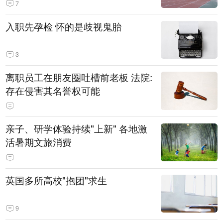
7
入职先孕检 怀的是歧视鬼胎
3
离职员工在朋友圈吐槽前老板 法院:
存在侵害其名誉权可能
亲子、研学体验持续"上新" 各地激
活暑期文旅消费
英国多所高校"抱团"求生
9