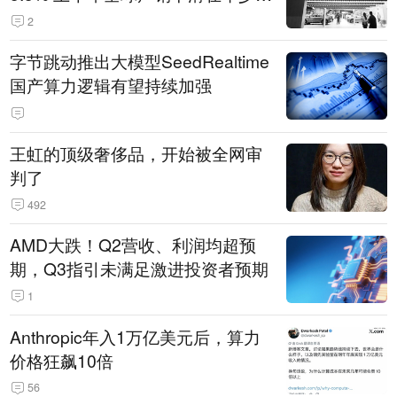
14.3万辆
2
字节跳动推出大模型SeedRealtime
国产算力逻辑有望持续加强
王虹的顶级奢侈品，开始被全网审
判了
492
AMD大跌！Q2营收、利润均超预
期，Q3指引未满足激进投资者预期
1
Anthropic年入1万亿美元后，算力
价格狂飙10倍
56