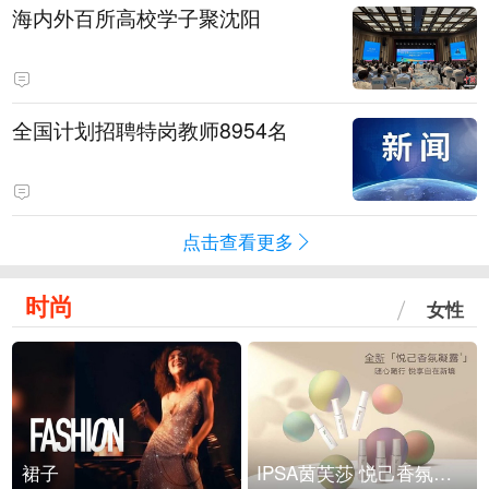
海内外百所高校学子聚沈阳
全国计划招聘特岗教师8954名
点击查看更多
时尚
女性
裙子
IPSA茵芙莎 悦己香氛凝露上市