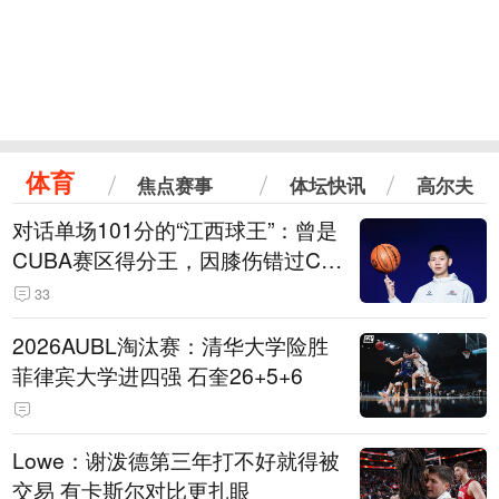
体育
焦点赛事
体坛快讯
高尔夫
对话单场101分的“江西球王”：曾是
CUBA赛区得分王，因膝伤错过CB
A选秀
33
2026AUBL淘汰赛：清华大学险胜
菲律宾大学进四强 石奎26+5+6
Lowe：谢泼德第三年打不好就得被
交易 有卡斯尔对比更扎眼