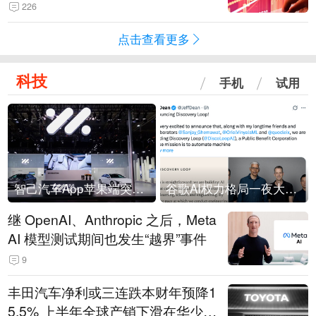
226
点击查看更多
科技
手机
试用
智己汽车App苹果端突然“下架”
谷歌AI权力格局一夜大洗牌
继 OpenAI、Anthropic 之后，Meta
AI 模型测试期间也发生“越界”事件
9
丰田汽车净利或三连跌本财年预降1
5.5% 上半年全球产销下滑在华少卖