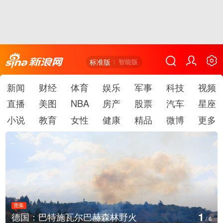
标准版
智能版
新闻
财经
体育
娱乐
军事
科技
视频
直播
美图
NBA
房产
股票
汽车
星座
小说
教育
女性
健康
精品
微博
更多
图集
1
德国：巴特施瓦尔巴赫森林野火
/
6