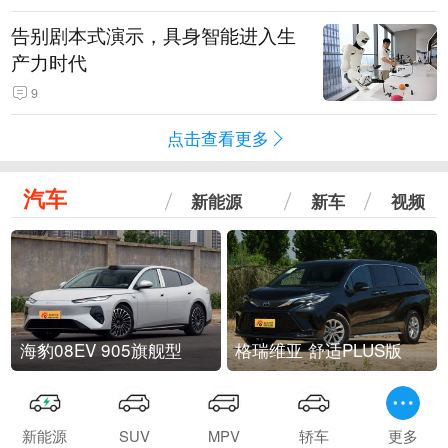
告别剧本式演示，具身智能进入生
产力时代
9
点击查看更多
汽车
新能源
新车
视频
海豹08EV 905旗舰型
格瑞维亚 舒适PLUS版
新能源
SUV
MPV
轿车
更多