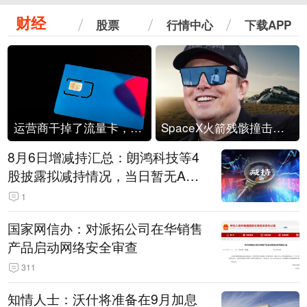
财经
股票
行情中心
下载APP
运营商干掉了流量卡，他们真的玩不起了
SpaceX火箭残骸撞击月球
8月6日增减持汇总：朗鸿科技等4
股披露拟减持情况，当日暂无A股
公司披露拟增持情况（表）
1
国家网信办：对派拓公司在华销售
产品启动网络安全审查
311
知情人士：沃什将准备在9月加息