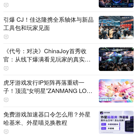
引爆 CJ！佳达隆携全系轴体与新品
工具包和玩家见面
《代号：对决》ChinaJoy首秀收
官：从线下爆满看见玩家的真实期
待
虎牙游戏发行IP矩阵再落重磅一
子！顶流“女明星”ZANMANG LOO
PY 正版3D消除手游《消消奇遇》
惊喜曝光
免费游戏加速器口令怎么用？外星
哈基米、外星喵兑换教程