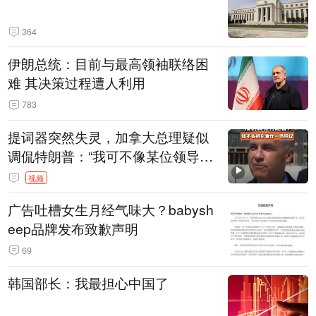
364
伊朗总统：目前与最高领袖联络困
难 其决策过程遭人利用
783
提词器突然失灵，加拿大总理疑似
调侃特朗普：“我可不像某位领导
人，把这当成一场阴谋”，全场哄笑
视频
广告吐槽女生月经气味大？babysh
eep品牌发布致歉声明
69
韩国部长：我最担心中国了