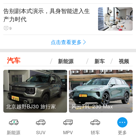
告别剧本式演示，具身智能进入生
产力时代
9
点击查看更多
汽车
新能源
新车
视频
北京越野BJ30 旅行家
风云T9L 230 Max
新能源
SUV
MPV
轿车
更多