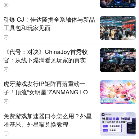
引爆 CJ！佳达隆携全系轴体与新品
工具包和玩家见面
《代号：对决》ChinaJoy首秀收
官：从线下爆满看见玩家的真实期
待
虎牙游戏发行IP矩阵再落重磅一
子！顶流“女明星”ZANMANG LOO
PY 正版3D消除手游《消消奇遇》
惊喜曝光
免费游戏加速器口令怎么用？外星
哈基米、外星喵兑换教程