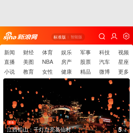
标准版
智能版
新闻
财经
体育
娱乐
军事
科技
视频
直播
美图
NBA
房产
股票
汽车
星座
小说
教育
女性
健康
精品
微博
更多
图集
6
江西铅山：千灯点亮葛仙村
/
6