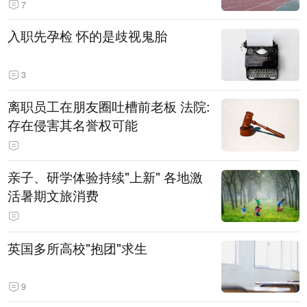
7
入职先孕检 怀的是歧视鬼胎
3
离职员工在朋友圈吐槽前老板 法院:
存在侵害其名誉权可能
亲子、研学体验持续"上新" 各地激
活暑期文旅消费
英国多所高校"抱团"求生
9