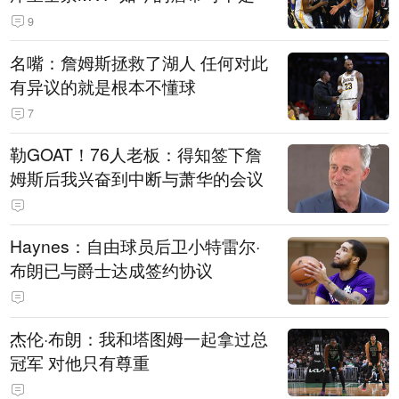
9
名嘴：詹姆斯拯救了湖人 任何对此
有异议的就是根本不懂球
7
勒GOAT！76人老板：得知签下詹
姆斯后我兴奋到中断与萧华的会议
Haynes：自由球员后卫小特雷尔·
布朗已与爵士达成签约协议
杰伦·布朗：我和塔图姆一起拿过总
冠军 对他只有尊重