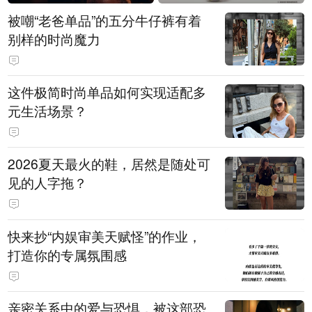
被嘲“老爸单品”的五分牛仔裤有着
别样的时尚魔力
这件极简时尚单品如何实现适配多
元生活场景？
2026夏天最火的鞋，居然是随处可
见的人字拖？
快来抄“内娱审美天赋怪”的作业，
打造你的专属氛围感
亲密关系中的爱与恐惧，被这部恐