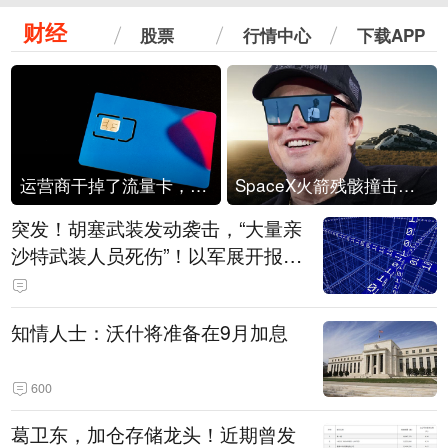
财经
股票
行情中心
下载APP
运营商干掉了流量卡，他们真的玩不起了
SpaceX火箭残骸撞击月球
突发！胡塞武装发动袭击，“大量亲
沙特武装人员死伤”！以军展开报复
性空袭
知情人士：沃什将准备在9月加息
600
葛卫东，加仓存储龙头！近期曾发