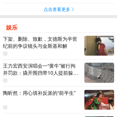
点击查看更多
娱乐
下架、删除、致歉，文德斯为半世
纪前的争议镜头与金斯基和解
王力宏西安演唱会一“黄牛”被行拘
并罚款：撬开围挡带10人提前躲进
场馆清洁室，开唱前还没混入观众
席就被抓
陶昕然：用心填补反派的“前半生”