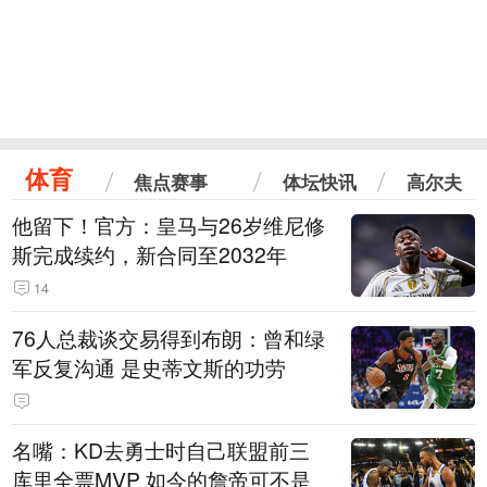
体育
焦点赛事
体坛快讯
高尔夫
他留下！官方：皇马与26岁维尼修
斯完成续约，新合同至2032年
14
76人总裁谈交易得到布朗：曾和绿
军反复沟通 是史蒂文斯的功劳
名嘴：KD去勇士时自己联盟前三
库里全票MVP 如今的詹帝可不是