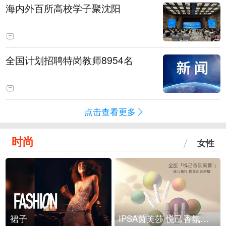
海内外百所高校学子聚沈阳
全国计划招聘特岗教师8954名
点击查看更多
时尚
女性
裙子
IPSA茵芙莎 悦己香氛凝露上市