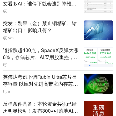
文看多AI：谁停下就会遭到降维打
击
突发：刚果（金）禁止铜精矿、钴
精矿出口！影响几何？
526
道指跌超400点，SpaceX反弹大涨
6%，存储芯片、AI应用股重挫，西
部数据跌超13%，国际油价走强
英伟达考虑下调Rubin Ultra芯片显
存容量 以应对先进高带宽内存芯片
短缺问题
9
反弹条件具备：本轮资金共识已经
历明显松动！发布300+可落地AI应