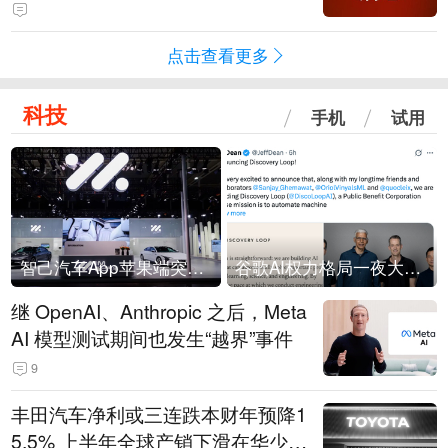
用；跨境支付+AI智能体；密码安全
主力军
点击查看更多
科技
手机
试用
智己汽车App苹果端突然“下架”
谷歌AI权力格局一夜大洗牌
继 OpenAI、Anthropic 之后，Meta
AI 模型测试期间也发生“越界”事件
9
丰田汽车净利或三连跌本财年预降1
5.5% 上半年全球产销下滑在华少卖