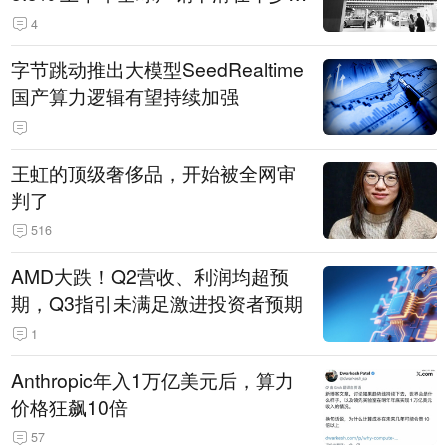
14.3万辆
4
字节跳动推出大模型SeedRealtime
国产算力逻辑有望持续加强
王虹的顶级奢侈品，开始被全网审
判了
516
AMD大跌！Q2营收、利润均超预
期，Q3指引未满足激进投资者预期
1
Anthropic年入1万亿美元后，算力
价格狂飙10倍
57