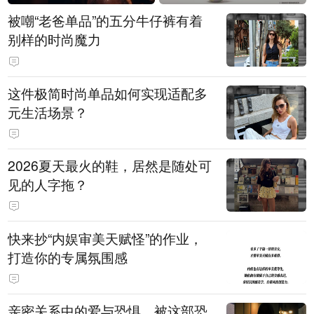
被嘲“老爸单品”的五分牛仔裤有着
别样的时尚魔力
这件极简时尚单品如何实现适配多
元生活场景？
2026夏天最火的鞋，居然是随处可
见的人字拖？
快来抄“内娱审美天赋怪”的作业，
打造你的专属氛围感
亲密关系中的爱与恐惧，被这部恐