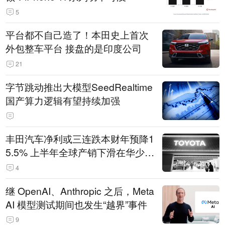
5
平台都不自己造了！本田史上首次
外包整车平台 接盘的是印度公司
21
字节跳动推出大模型SeedRealtime
国产算力逻辑有望持续加强
丰田汽车净利或三连跌本财年预降1
5.5% 上半年全球产销下滑在华少卖
14.3万辆
4
继 OpenAI、Anthropic 之后，Meta
AI 模型测试期间也发生“越界”事件
9