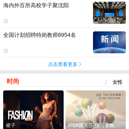
海内外百所高校学子聚沈阳
全国计划招聘特岗教师8954名
点击查看更多
时尚
女性
裙子
IPSA茵芙莎 悦己香氛凝露上市