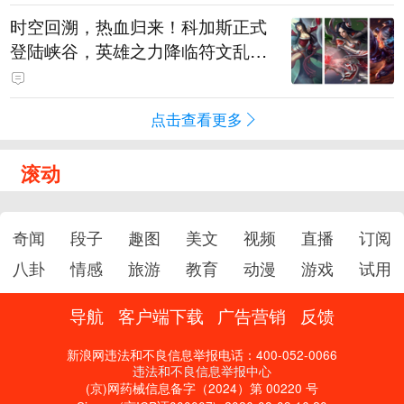
时空回溯，热血归来！科加斯正式
登陆峡谷，英雄之力降临符文乱
斗！
点击查看更多
滚动
奇闻
段子
趣图
美文
视频
直播
订阅
八卦
情感
旅游
教育
动漫
游戏
试用
导航
客户端下载
广告营销
反馈
新浪网违法和不良信息举报电话：400-052-0066
违法和不良信息举报中心
(京)网药械信息备字（2024）第 00220 号