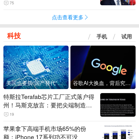
75
点击查看更多
科技
手机
试用
美国也要搞“国产替代”？先算清三笔账
谷歌AI大换血，背后究竟发生了什么？
特斯拉Terafab芯片工厂正式落户得
州！马斯克放言：要把尖端制造带
回美国
19
苹果拿下高端手机市场65%的份
额：iPhone 17系列功不可没