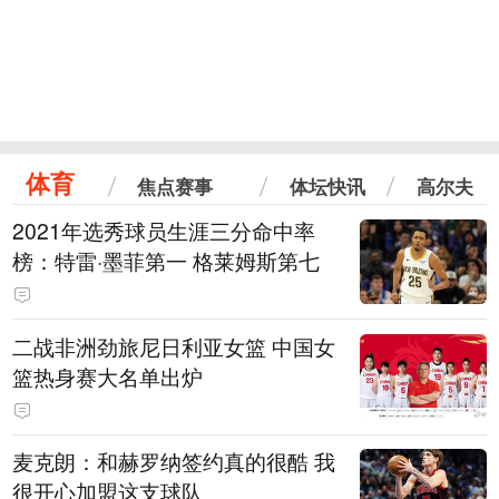
体育
焦点赛事
体坛快讯
高尔夫
2021年选秀球员生涯三分命中率
榜：特雷·墨菲第一 格莱姆斯第七
二战非洲劲旅尼日利亚女篮 中国女
篮热身赛大名单出炉
麦克朗：和赫罗纳签约真的很酷 我
很开心加盟这支球队