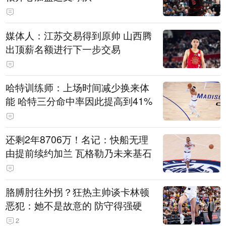
媒体人：江苏交易得到原帅 山西腾
出顶薪名额进行下一步交易
哈特训练师：上场时间减少换来体
能 哈特三分命中率因此提高到41%
还剩2年8706万！名记：快船无理
由提前续约加兰 瓦格勒乃未来基石
胳膊肘往外拐？狂热主帅谈卡林顿
恶犯：她不是故意的 防守得强硬
2