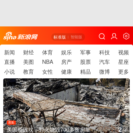
标准版
智能版
新闻
财经
体育
娱乐
军事
科技
视频
直播
美图
NBA
房产
股票
汽车
星座
小说
教育
女性
健康
精品
微博
更多
图集
2
美国斯波坎：野火烧毁700多所房屋
/
6