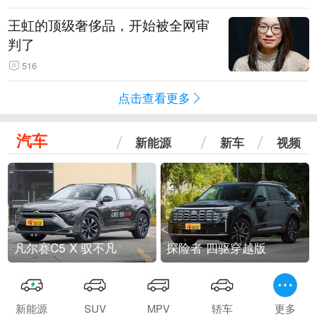
王虹的顶级奢侈品，开始被全网审
判了
516
点击查看更多
汽车
新能源
新车
视频
凡尔赛C5 X 驭不凡
探险者 四驱穿越版
新能源
SUV
MPV
轿车
更多