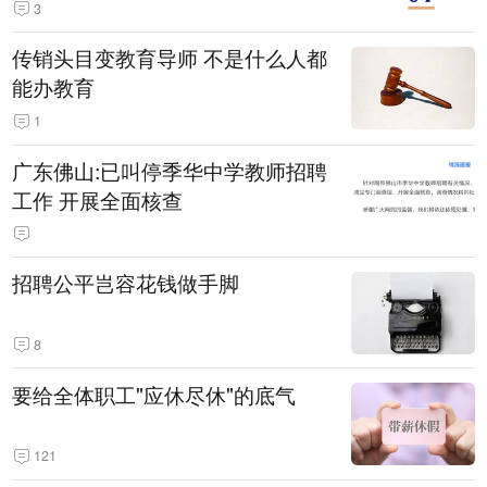
3
传销头目变教育导师 不是什么人都
能办教育
1
广东佛山:已叫停季华中学教师招聘
工作 开展全面核查
招聘公平岂容花钱做手脚
8
要给全体职工"应休尽休"的底气
121