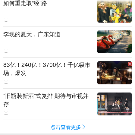
如何重走取“经”路
李现的夏天，广东知道
83亿！240亿！3700亿！千亿级市
场，爆发
“旧瓶装新酒”式复排 期待与审视并
存
点击查看更多