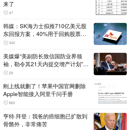
来了
47
韩媒：SK海力士拟推710亿美元股
东回报方案，40%用于回购股票，
相当于美股发行规模
340
美媒爆“美副防长致信国防业界领
袖，勒令其21天内提交增产计划”，
五角大楼回应
29
刚上线就删了！苹果中国官网删除
Apple智能接入阿里千问手册
860
亨特·拜登：我爸的癌细胞已扩散到
骨骼外，非常痛苦