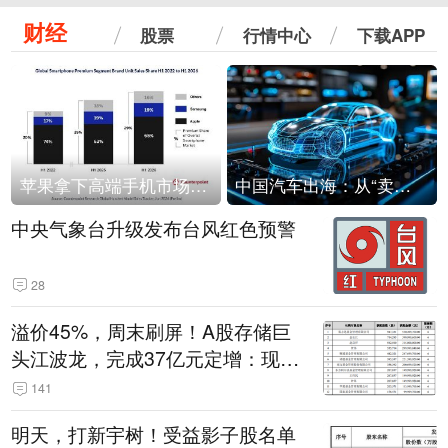
财经
股票
行情中心
下载APP
苹果拿下高端手机市场65%的份额：iPhone 17系列功不可没
中国汽车出海：从“卖出去”到“走进去”
中央气象台升级发布台风红色预警
28
溢价45%，周末刷屏！A股存储巨
头江波龙，完成37亿元定增：现价
386.6元，定增价560元
141
明天，打新宇树！受益影子股名单